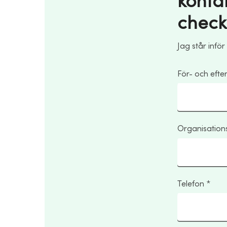
konta
check
Jag står inför
För- och eft
Organisatio
Telefon