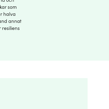
and och
ckar som
år halva
land annat
 resiliens