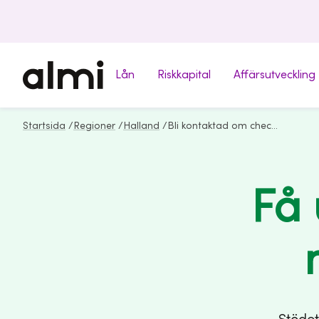
Lån
Riskkapital
Affärsutveckling
Startsida
/
Regioner
/
Halland
/
Bli kontaktad om checkarna
Få 