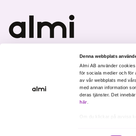
Vi investerar i hållbar tillväxt
Denna webbplats använde
Almi AB använder cookies fö
för sociala medier och för 
av vår webbplats med våra
med annan information som
deras tjänster. Det innebä
här
.
Om du klickar på avvisa k
inte att ske, förutom för 
inställningar.