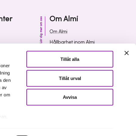
nter
Om Almi
Lär dig mer om oss
Om Almi
Hållbarhet inom Almi
& svar
Organisation
Tillåt alla
ormation
Karriär
ioner
dning
Upphandlingar
Tillåt urval
a den
Media och press
g av
er om
Avvisa
van,
er