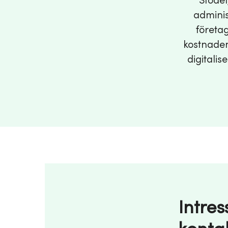
Stödet
adminis
företag
kostnaden
digitalis
Intres