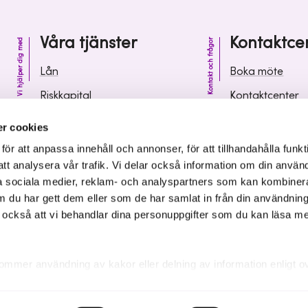
Våra tjänster
Kontaktce
Vi hjälper dig med
Kontakt och frågor
Lån
Boka möte
Riskkapital
Kontaktcenter
Affärsutveckling
Vanliga frågor 
r cookies
Kunskap och inspiration
Leverantörsinf
r att anpassa innehåll och annonser, för att tillhandahålla funkt
att analysera vår trafik. Vi delar också information om din använ
 sociala medier, reklam- och analyspartners som kan kombiner
 du har gett dem eller som de har samlat in från din användnin
r också att vi behandlar dina personuppgifter som du kan läsa m
ommer användning av kakor eller delning av information enligt o
kakor som är nödvändiga för att hemsidan ska fungera se mer und