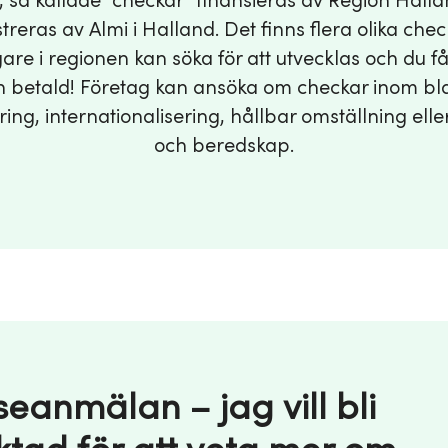
, så kallade ”checkar” finansieras av Region Hall
treras av Almi i Halland. Det finns flera olika che
are i regionen kan söka för att utvecklas och du f
 betald! Företag kan ansöka om checkar inom b
ering, internationalisering, hållbar omställning eller
och beredskap.
seanmälan – jag vill bli