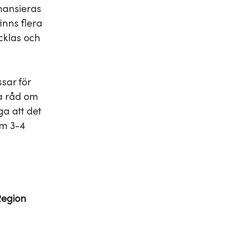
inansieras
inns flera
cklas och
sar för
ha råd om
ga att det
om 3-4
Region