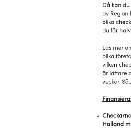
Då kan du 
av Region 
olika chec
du får hal
Läs mer om 
olika föret
vilken chec
är lättare 
veckor. Så
Finansiera
Checkarna 
Halland me