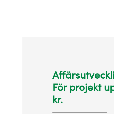
Affärsutveckl
För projekt up
kr.