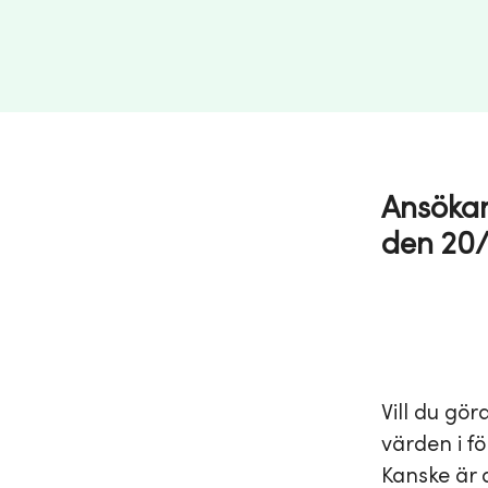
Ansökan
den 20/
Vill du gö
värden i fö
Kanske är d