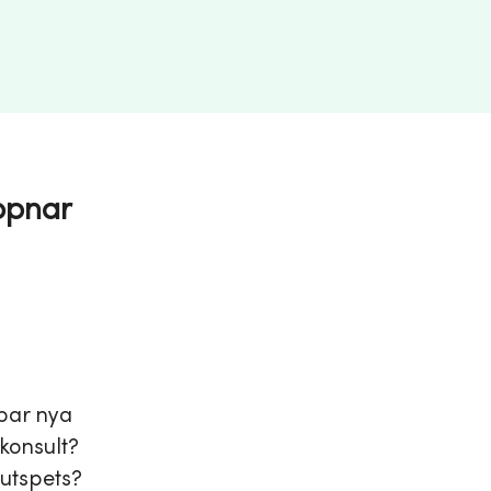
ppnar
apar nya
 konsult?
jutspets?