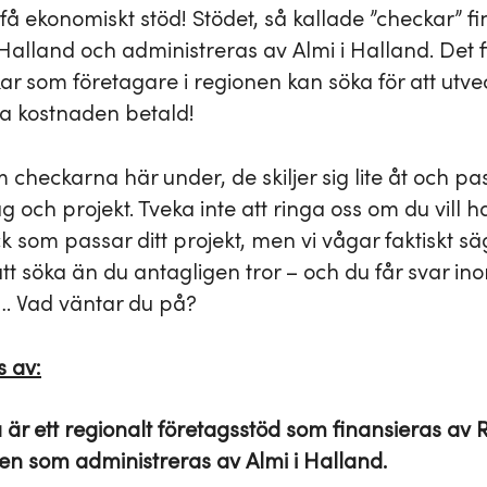
få ekonomiskt stöd! Stödet, så kallade ”checkar” f
Halland och administreras av Almi i Halland. Det f
kar som företagare i regionen kan söka för att utve
va kostnaden betald!
checkarna här under, de skiljer sig lite åt och pas
ag och projekt. Tveka inte att ringa oss om du vill 
k som passar ditt projekt, men vi vågar faktiskt sä
att söka än du antagligen tror – och du får svar in
…. Vad väntar du på?
s av:
är ett regionalt företagsstöd som finansieras av 
n som administreras av Almi i Halland.