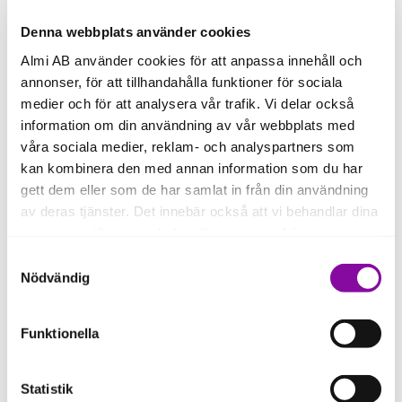
Denna webbplats använder cookies
Exportcenter Väst består av tio av
Almi AB använder cookies för att anpassa innehåll och
Sveriges främsta exportfrämjande
annonser, för att tillhandahålla funktioner för sociala
organisationer, som samverkar
medier och för att analysera vår trafik. Vi delar också
regionalt för att underlätta för dig som
information om din användning av vår webbplats med
exportör och importör. Vi erbjuder stöd
våra sociala medier, reklam- och analyspartners som
inom fyra kompetensområden.
kan kombinera den med annan information som du har
gett dem eller som de har samlat in från din användning
av deras tjänster. Det innebär också att vi behandlar dina
personuppgifter som du kan läsa mer om
här
.
Samtyckesval
Om du klickar på avvisa kommer användning av kakor
Nödvändig
1. Finansiering
eller delning av information enligt ovan, inte att ske,
förutom för kakor som är nödvändiga för att hemsidan
Almi
Funktionella
ska fungera se mer under inställningar.
Svensk Exportkredit
Exportkreditnämnden, EKN
Statistik
Västra Götalandsregionen