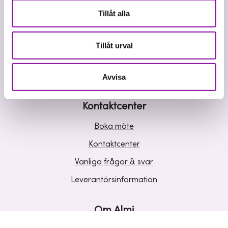
Våra tjänster
Tillåt alla
Lån
Riskkapital
Tillåt urval
Affärsutveckling
Kunskap och inspiration
Avvisa
Kontaktcenter
Boka möte
Kontaktcenter
Vanliga frågor & svar
Leverantörsinformation
Om Almi