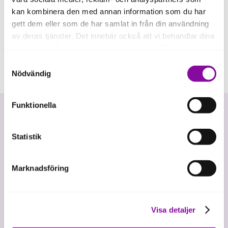
kan kombinera den med annan information som du har
gett dem eller som de har samlat in från din användning
av deras tjänster. Det innebär också att vi behandlar dina
personuppgifter som du kan läsa mer om
här
.
Samtyckesval
Om du klickar på avvisa kommer användning av kakor
Nödvändig
eller delning av information enligt ovan, inte att ske,
förutom för kakor som är nödvändiga för att hemsidan
Funktionella
ska fungera se mer under inställningar.
Statistik
Marknadsföring
Vi investerar i hållbar tillväxt
Visa detaljer