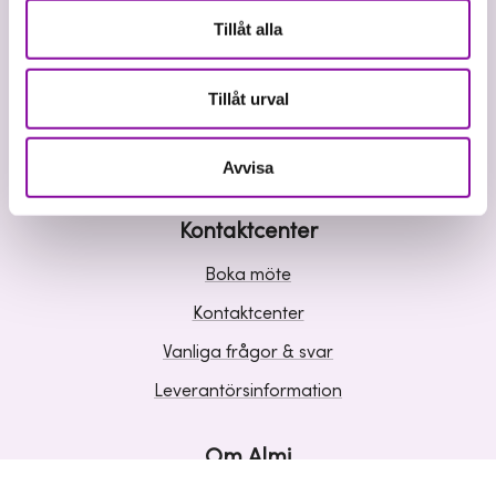
Våra tjänster
Tillåt alla
Lån
Riskkapital
Tillåt urval
Affärsutveckling
Kunskap och inspiration
Avvisa
Kontaktcenter
Boka möte
Kontaktcenter
Vanliga frågor & svar
Leverantörsinformation
Om Almi