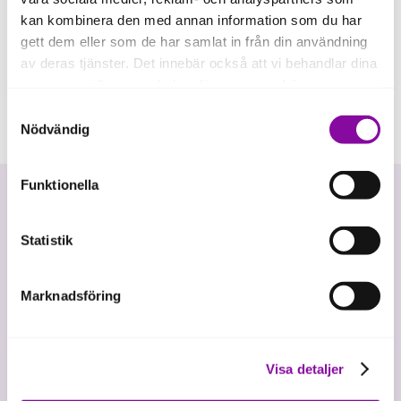
kan kombinera den med annan information som du har
gett dem eller som de har samlat in från din användning
av deras tjänster. Det innebär också att vi behandlar dina
personuppgifter som du kan läsa mer om
här
.
Samtyckesval
Om du klickar på avvisa kommer användning av kakor
Nödvändig
eller delning av information enligt ovan, inte att ske,
förutom för kakor som är nödvändiga för att hemsidan
Funktionella
ska fungera se mer under inställningar.
Statistik
Marknadsföring
Vi investerar i hållbar tillväxt
Visa detaljer