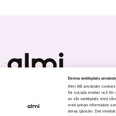
Denna webbplats använde
Vi investerar i hållbar tillväxt
Almi AB använder cookies fö
för sociala medier och för 
av vår webbplats med våra
med annan information som
deras tjänster. Det innebä