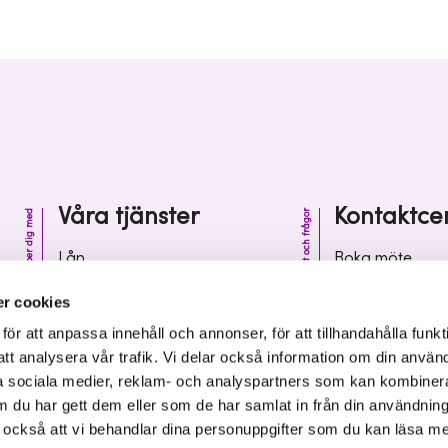
Våra tjänster
Kontaktce
Vi hjälper dig med
Kontakt och frågor
Lån
Boka möte
Riskkapital
Kontaktcenter
r cookies
Affärsutveckling
Vanliga frågor 
r att anpassa innehåll och annonser, för att tillhandahålla funkt
att analysera vår trafik. Vi delar också information om din använ
Kunskap och inspiration
Leverantörsinf
 sociala medier, reklam- och analyspartners som kan kombiner
 du har gett dem eller som de har samlat in från din användnin
r också att vi behandlar dina personuppgifter som du kan läsa m