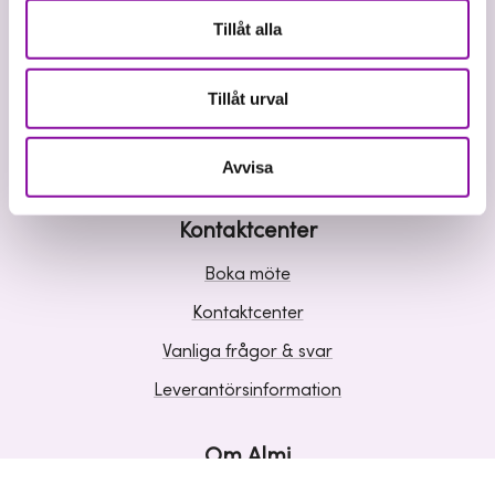
Våra tjänster
Tillåt alla
Lån
Riskkapital
Tillåt urval
Affärsutveckling
Kunskap och inspiration
Avvisa
Kontaktcenter
Boka möte
Kontaktcenter
Vanliga frågor & svar
Leverantörsinformation
Om Almi