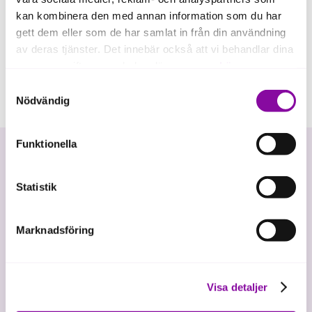
kan kombinera den med annan information som du har
gett dem eller som de har samlat in från din användning
av deras tjänster. Det innebär också att vi behandlar dina
personuppgifter som du kan läsa mer om
här
.
Samtyckesval
Om du klickar på avvisa kommer användning av kakor
Nödvändig
eller delning av information enligt ovan, inte att ske,
förutom för kakor som är nödvändiga för att hemsidan
Funktionella
ska fungera se mer under inställningar.
Statistik
Marknadsföring
Vi investerar i hållbar tillväxt
Visa detaljer