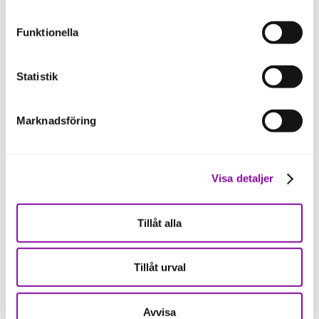
eller delning av information enligt ovan, inte att ske,
Individuell rådgivning
förutom för kakor som är nödvändiga för att hemsidan
Funktionella
ska fungera se mer under inställningar.
Vi tar fram en tillväxtplan med mål och en konkret
handlingplan. Två träffar à 3 timmar.
Statistik
Du får coachning för att omsätta handlingsplanen i
praktiken. Totalt 6 timmar.
Marknadsföring
Ansvarig rådgivare
xxxxxxx
Visa detaljer
Tillåt alla
Tillåt urval
Avvisa