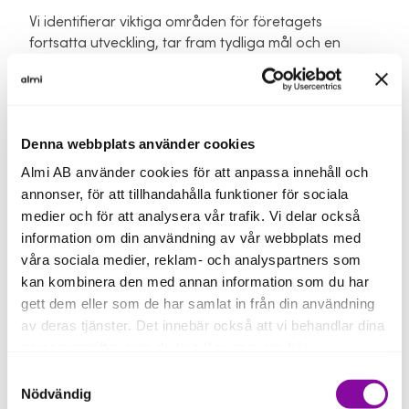
Vi identifierar viktiga områden för företagets
fortsatta utveckling, tar fram tydliga mål och en
konkret tillväxtplan.
Du får chans att lyfta blicken från de operativa
frågorna och tänka långsiktigt tillsammans med
Denna webbplats använder cookies
ledare i samma situation. Du får även möjlighet att
stärka ditt ledarskap och få ett större nätverk av
Almi AB använder cookies för att anpassa innehåll och
entreprenörer, experter och rådgivare.
annonser, för att tillhandahålla funktioner för sociala
medier och för att analysera vår trafik. Vi delar också
Upplägg
information om din användning av vår webbplats med
våra sociala medier, reklam- och analyspartners som
Vi träffas vid sex tillfällen med start XXXXXX
kan kombinera den med annan information som du har
Träffarna är klockan 08:30-14:00.
gett dem eller som de har samlat in från din användning
av deras tjänster. Det innebär också att vi behandlar dina
Värddagar
personuppgifter som du kan läsa mer om
här
.
Halvdagsträffar på alla deltagande företag med
Samtyckesval
fokus på respektive företags tillväxtutmaningar.
Om du klickar på avvisa kommer användning av kakor
Nödvändig