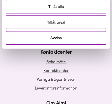
Våra tjänster
Tillåt alla
Lån
Riskkapital
Tillåt urval
Affärsutveckling
Kunskap och inspiration
Avvisa
Kontaktcenter
Boka möte
Kontaktcenter
Vanliga frågor & svar
Leverantörsinformation
Om Almi