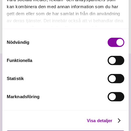
kan kombinera den med annan information som du har
gett dem eller som de har samlat in från din användning
av deras tjänster. Det innebär också att vi behandlar dina
personuppgifter som du kan läsa mer om
här
.
Samtyckesval
Om du klickar på avvisa kommer användning av kakor
Nödvändig
eller delning av information enligt ovan, inte att ske,
förutom för kakor som är nödvändiga för att hemsidan
Funktionella
ska fungera se mer under inställningar.
Statistik
Marknadsföring
Vi investerar i hållbar tillväxt
Visa detaljer