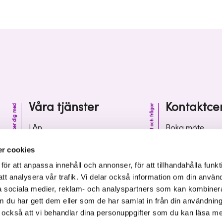
Våra tjänster
Kontaktce
Vi hjälper dig med
Kontakt och frågor
Lån
Boka möte
Riskkapital
Kontaktcenter
r cookies
Affärsutveckling
Vanliga frågor 
r att anpassa innehåll och annonser, för att tillhandahålla funkt
att analysera vår trafik. Vi delar också information om din använ
Kunskap och inspiration
Leverantörsinf
 sociala medier, reklam- och analyspartners som kan kombiner
 du har gett dem eller som de har samlat in från din användnin
r också att vi behandlar dina personuppgifter som du kan läsa m