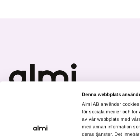
Denna webbplats använde
Vi investerar i hållbar tillväxt
Almi AB använder cookies fö
för sociala medier och för 
av vår webbplats med våra
med annan information som
deras tjänster. Det innebä