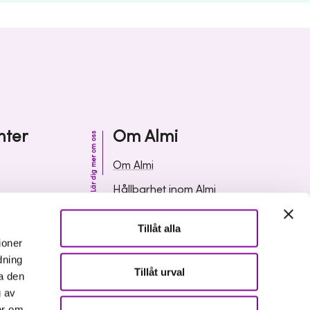
nter
Om Almi
Lär dig mer om oss
Om Almi
Hållbarhet inom Almi
& svar
Organisation
Tillåt alla
ormation
Karriär
ioner
dning
Upphandlingar
Tillåt urval
a den
Media och press
g av
er om