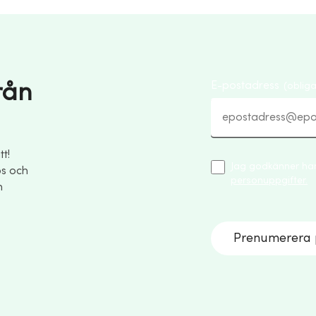
från
E-postadress
(obliga
t!
Jag godkänner han
ps och
personuppgifter.
h
Prenumerera p