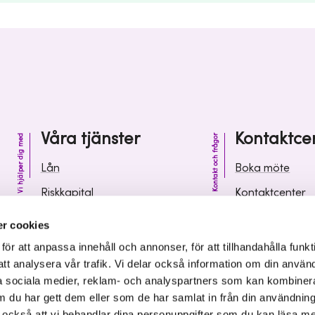
Våra tjänster
Kontaktce
Vi hjälper dig med
Kontakt och frågor
Lån
Boka möte
Riskkapital
Kontaktcenter
Affärsutveckling
Vanliga frågor 
r cookies
Kunskap och inspiration
Leverantörsinf
r att anpassa innehåll och annonser, för att tillhandahålla funkt
att analysera vår trafik. Vi delar också information om din använ
 sociala medier, reklam- och analyspartners som kan kombiner
 du har gett dem eller som de har samlat in från din användnin
r också att vi behandlar dina personuppgifter som du kan läsa m