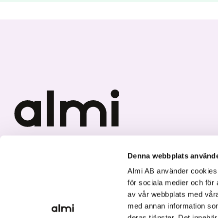
Vi investerar i hållbar tillväxt
Denna webbplats använde
Almi AB använder cookies fö
för sociala medier och för 
av vår webbplats med våra
med annan information som
deras tjänster. Det innebä