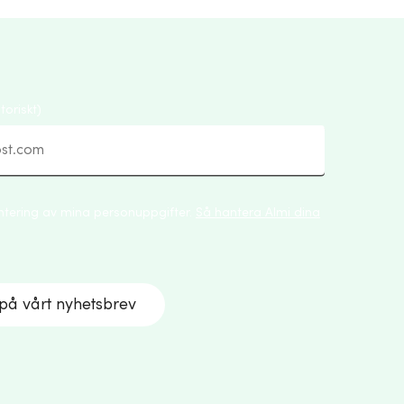
toriskt)
tering av mina personuppgifter.
Så hantera Almi dina
å vårt nyhetsbrev