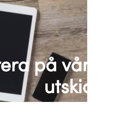
era på våra
utskick