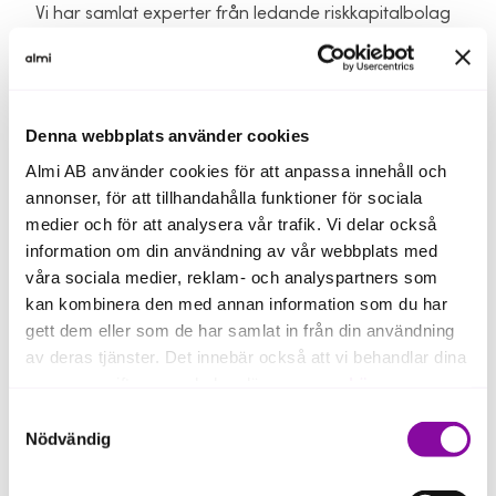
Vi har samlat experter från ledande riskkapitalbolag
som kommer att dela med sig av sina insikter om vad
de letar efter när de investerar i företag. Du får
också veta vilka partners de föredrar att
saminvestera med.
Denna webbplats använder cookies
Almi AB använder cookies för att anpassa innehåll och
Missa inte denna unika möjlighet att få värdefulla
annonser, för att tillhandahålla funktioner för sociala
tips och råd direkt från branschens toppnamn!
medier och för att analysera vår trafik. Vi delar också
information om din användning av vår webbplats med
våra sociala medier, reklam- och analyspartners som
Program
kan kombinera den med annan information som du har
gett dem eller som de har samlat in från din användning
Inledning
av deras tjänster. Det innebär också att vi behandlar dina
personuppgifter som du kan läsa mer om
här
.
Hur får jag en investerar på kroken?
Samtyckesval
Praktiska tips för hur den perfekta pitchen ser ut och
Om du klickar på avvisa kommer användning av kakor
Nödvändig
vilka delar den skall innehålla.
eller delning av information enligt ovan, inte att ske,
förutom för kakor som är nödvändiga för att hemsidan