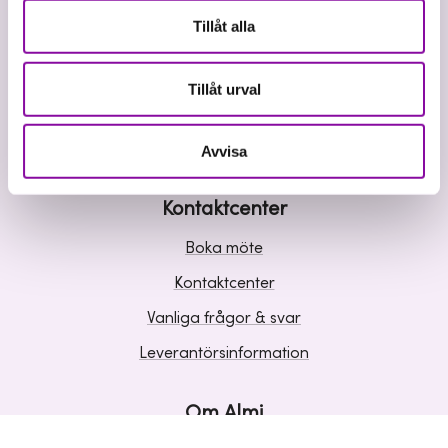
Våra tjänster
Tillåt alla
Lån
Riskkapital
Tillåt urval
Affärsutveckling
Kunskap och inspiration
Avvisa
Kontaktcenter
Boka möte
Kontaktcenter
Vanliga frågor & svar
Leverantörsinformation
Om Almi