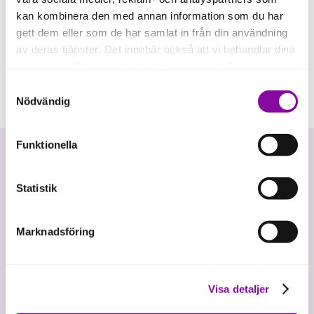
kan kombinera den med annan information som du har
gett dem eller som de har samlat in från din användning
av deras tjänster. Det innebär också att vi behandlar dina
personuppgifter som du kan läsa mer om
här
.
Samtyckesval
Om du klickar på avvisa kommer användning av kakor
Nödvändig
eller delning av information enligt ovan, inte att ske,
förutom för kakor som är nödvändiga för att hemsidan
Funktionella
ska fungera se mer under inställningar.
Statistik
Marknadsföring
Vi investerar i hållbar tillväxt
Visa detaljer