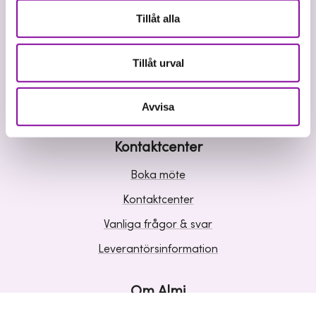
Våra tjänster
Tillåt alla
Lån
Riskkapital
Tillåt urval
Affärsutveckling
Kunskap och inspiration
Avvisa
Kontaktcenter
Boka möte
Kontaktcenter
Vanliga frågor & svar
Leverantörsinformation
Om Almi