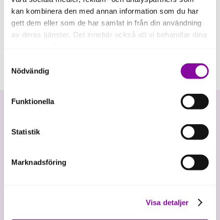
kan kombinera den med annan information som du har
gett dem eller som de har samlat in från din användning
av deras tjänster. Det innebär också att vi behandlar dina
personuppgifter som du kan läsa mer om
här
.
Samtyckesval
Om du klickar på avvisa kommer användning av kakor
Nödvändig
eller delning av information enligt ovan, inte att ske,
förutom för kakor som är nödvändiga för att hemsidan
Funktionella
ska fungera se mer under inställningar.
Statistik
Marknadsföring
Vi investerar i hållbar tillväxt
Visa detaljer