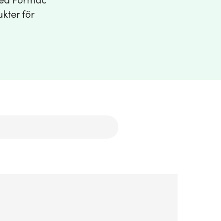
med Formac
kter för