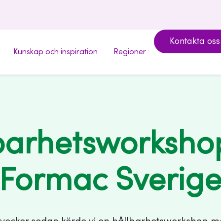
Kontakta oss
Kunskap och inspiration
Regioner
barhetsworksho
Formac Sverig