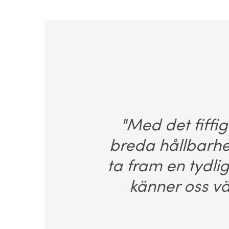
"Med det fiffi
breda hållbarhet
ta fram en tydli
känner oss v