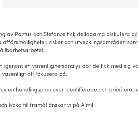
ng av Pontus och Stefanos fick deltagarna diskutera o
a affärsmöjligheter, risker och utvecklingsområden som
 hållbarhetsarbetet.
n igenom en väsentlighetsanalys där de fick med sig v
 väsentligt att fokusera på.
lev en handlingsplan över identifierade och prioriterade 
ch lycka till framåt önskar vi på Almi!