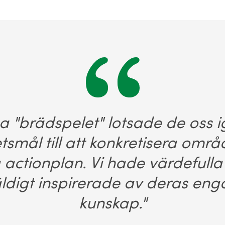
ga "brädspelet" lotsade de oss i
smål till att konkretisera omr
g actionplan. Vi hade värdefulla
äldigt inspirerade av deras e
kunskap."