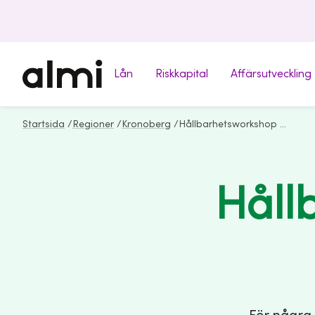
Lån
Riskkapital
Affärsutveckling
Startsida
/
Regioner
/
Kronoberg
/
Hållbarhetsworkshop hos Formac Sverige
Håll