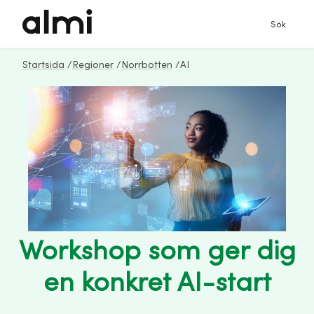
Sök
Startsida
/
Regioner
/
Norrbotten
/
AI
Workshop som ger dig
en konkret AI-start