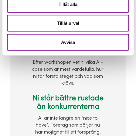
Tillåt alla
Fokus ligger på era utmaningar
& möjligheter. AI blir ett verktyg
för att frigöra tid, höja kvalité
Tillåt urval
och minska stressen.
Ni får en konkret plan
Avvisa
att följa
Efter workshopen vet ni vilka AI-
case som är mest värdefulla, hur
ni tar första steget och vad som
krävs.
Ni står bättre rustade
än konkurrenterna
AI är inte längre en “nice to
have”. Företag som börjar nu
har möjlighet till ett försprång.