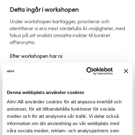
Detta ingår i workshopen
Under workshopen kartlägger, prioriterar och
identifierar vi era mest värdefulla AI-möjligheter, med
fokus på att snabbt omsätta insikter till konkret
affärsnytta.
Efter workshopen har ni:
Förståelse för hur AI kan användas i just er
verksamhet
Identifierat var ni lägger tid i onödan idag
Denna webbplats använder cookies
Synliggjort era viktigaste förbättringsområden
Almi AB använder cookies för att anpassa innehåll och
Fått konkreta idéer på hur AI kan effektivisera ert
annonser, för att tillhandahålla funktioner för sociala
arbete
medier och för att analysera vår trafik. Vi delar också
information om din användning av vår webbplats med
Prioriterat vilka initiativ som ger mest nytta först
våra sociala medier, reklam- och analyspartners som
Valt ut 3–5 konkreta use case att gå vidare med