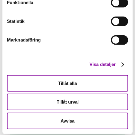
Gruppstarter - anmäl dig här
Funktionella
ska fungera se mer under inställningar.
Statistik
Marknadsföring
Slagnäs 2-3 september
Visa detaljer
Tillåt alla
Tillåt urval
Umeå 15 september
Avvisa