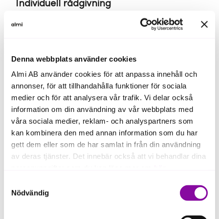
Individuell rådgivning
Deltagande företag (aktiebolag med minst ett
bokslut) ges möjlighet till individuell affärsrådgivning
där vi tillsammans tittar vi på ditt företags
ekonomiska nuläge på ett enklare sätt än med
Denna webbplats använder cookies
traditionella rapporter. Det skapar ökad förståelse
Almi AB använder cookies för att anpassa innehåll och
för den egna ekonomin, risker/utmaningar och
annonser, för att tillhandahålla funktioner för sociala
lönsamhet.
medier och för att analysera vår trafik. Vi delar också
information om din användning av vår webbplats med
våra sociala medier, reklam- och analyspartners som
Kostnad
kan kombinera den med annan information som du har
Workshopserien är kostnadsfri och inkluderar ett
gett dem eller som de har samlat in från din användning
försumbart stöd på 12 000 kr.
av deras tjänster. Det innebär också att vi behandlar dina
personuppgifter som du kan läsa mer om
här
.
Samtyckesval
Om du klickar på avvisa kommer användning av kakor
Nödvändig
eller delning av information enligt ovan, inte att ske,
förutom för kakor som är nödvändiga för att hemsidan