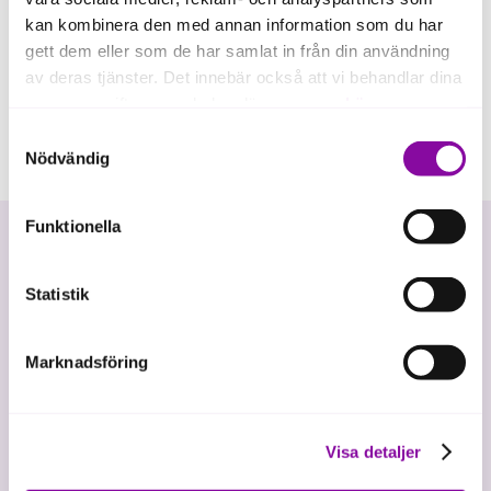
kan kombinera den med annan information som du har
gett dem eller som de har samlat in från din användning
av deras tjänster. Det innebär också att vi behandlar dina
personuppgifter som du kan läsa mer om
här
.
Samtyckesval
Om du klickar på avvisa kommer användning av kakor
Nödvändig
eller delning av information enligt ovan, inte att ske,
förutom för kakor som är nödvändiga för att hemsidan
Funktionella
ska fungera se mer under inställningar.
Statistik
Marknadsföring
Vi investerar i hållbar tillväxt
Visa detaljer