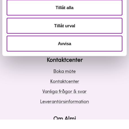
Våra tjänster
Tillåt alla
Lån
Riskkapital
Tillåt urval
Affärsutveckling
Kunskap och inspiration
Avvisa
Kontaktcenter
Boka möte
Kontaktcenter
Vanliga frågor & svar
Leverantörsinformation
Om Almi