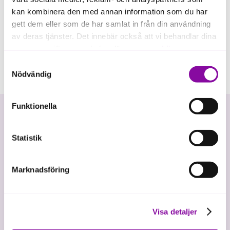
kan kombinera den med annan information som du har
gett dem eller som de har samlat in från din användning
av deras tjänster. Det innebär också att vi behandlar dina
personuppgifter som du kan läsa mer om
här
.
Samtyckesval
Om du klickar på avvisa kommer användning av kakor
Nödvändig
eller delning av information enligt ovan, inte att ske,
förutom för kakor som är nödvändiga för att hemsidan
Funktionella
ska fungera se mer under inställningar.
Statistik
Marknadsföring
Vi investerar i hållbar tillväxt
Visa detaljer