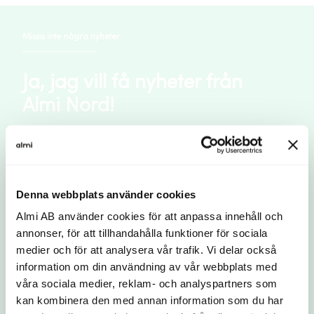
Missa inte några nyheter
Ja, jag vill få nyheter från
Almi Nord!
Håll dig uppdaterad med det senaste från oss på
Almi! Anmäl dig till vårt nyhetsbrev och få
inspiration, tips och inbjudningar till våra aktiviteter
- både digitala och fysiska.
Denna webbplats använder cookies
Almi AB använder cookies för att anpassa innehåll och
E-postadress
(obligatoriskt)
annonser, för att tillhandahålla funktioner för sociala
medier och för att analysera vår trafik. Vi delar också
information om din användning av vår webbplats med
våra sociala medier, reklam- och analyspartners som
kan kombinera den med annan information som du har
Jag godkänner hantering av mina personuppgifter.
Så