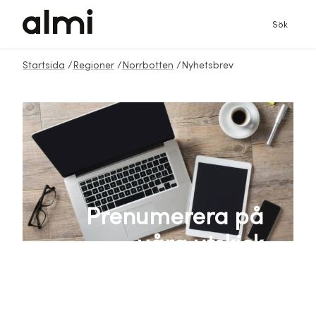
Sök
Startsida
/
Regioner
/
Norrbotten
/
Nyhetsbrev
Prenumerera på
våra utskick