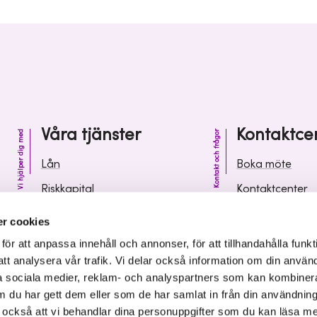
Våra tjänster
Kontaktce
Vi hjälper dig med
Kontakt och frågor
Lån
Boka möte
Riskkapital
Kontaktcenter
Affärsutveckling
Vanliga frågor 
r cookies
Kunskap och inspiration
Leverantörsinf
r att anpassa innehåll och annonser, för att tillhandahålla funkt
att analysera vår trafik. Vi delar också information om din använ
 sociala medier, reklam- och analyspartners som kan kombiner
 du har gett dem eller som de har samlat in från din användnin
r också att vi behandlar dina personuppgifter som du kan läsa m