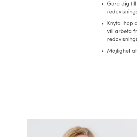
Göra dig til
redovisning
Knyta ihop 
vill arbeta f
redovisning
Möjlighet at