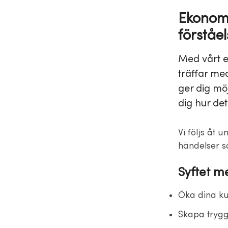
Ekonomi
förståel
Med vårt e
träffar me
ger dig mö
dig hur det 
Vi följs åt 
händelser s
Syftet m
Öka dina k
Skapa trygg