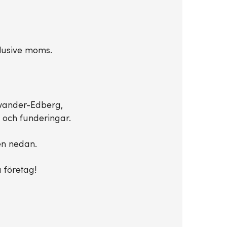
xlusive moms.
fwander-Edberg,
 och funderingar.
en nedan.
a företag!