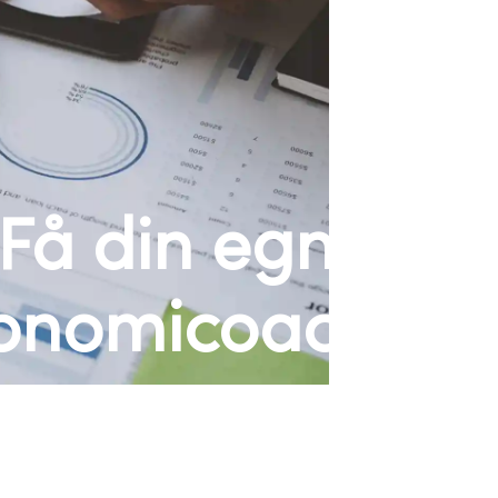
Få din egna
onomicoach