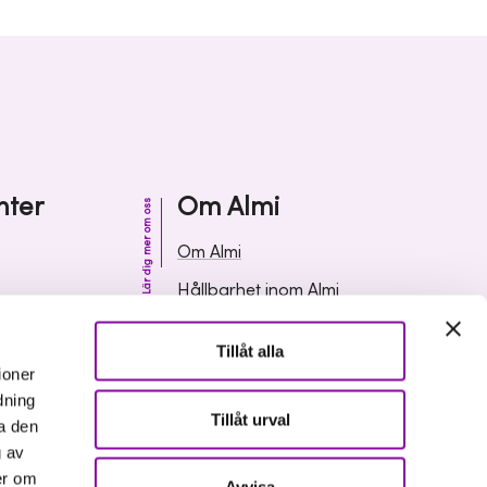
nter
Om Almi
Lär dig mer om oss
Om Almi
Hållbarhet inom Almi
& svar
Organisation
Tillåt alla
ormation
Karriär
ioner
dning
Upphandlingar
Tillåt urval
a den
Media och press
g av
er om