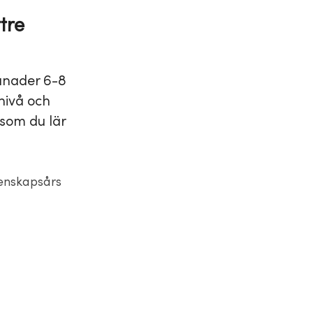
tre
ånader 6-8
 nivå och
 som du lär
kenskapsårs