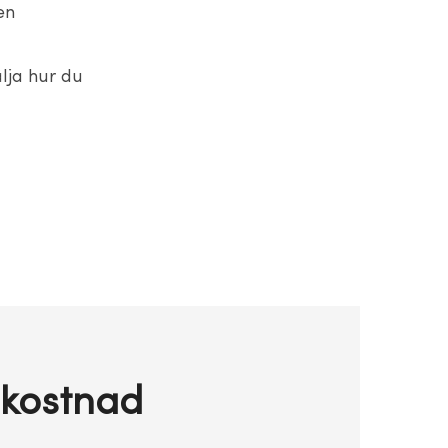
en
älja hur du
 kostnad