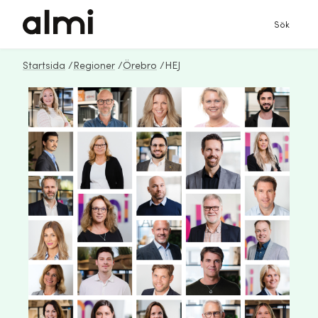
Sök
Startsida
/
Regioner
/
Örebro
/
HEJ