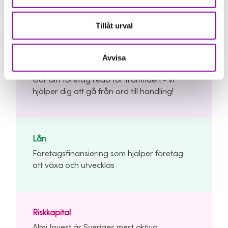
våra tjänster?
Tillåt urval
Våra tjänster
Avvisa
Affärsutveckling
Gör ditt företag redo för framtiden - vi
hjälper dig att gå från ord till handling!
Lån
Företagsfinansiering som hjälper företag
att växa och utvecklas
Riskkapital
Almi Invest är Sveriges mest aktiva