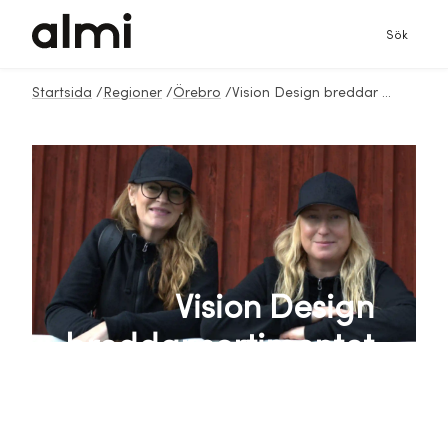
Sök
Startsida
/
Regioner
/
Örebro
/
Vision Design breddar sortimentet med europeiska partnerskap genom EEN
Vision Design
breddar sortimentet
med europeiska
partnerskap genom