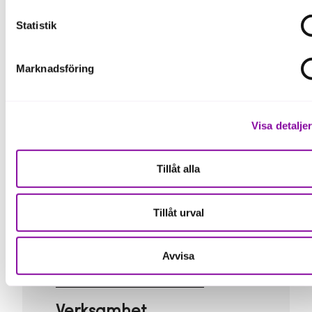
Statistik
Marknadsföring
Visa detalje
Tillåt alla
Elin Hofvander och Anna Gunstad Bäckman och, VisionDesign Sweden
AB visiondesign.se
Tillåt urval
Fakta om VisionDesign Sweden
AB
Avvisa
Verksamhet