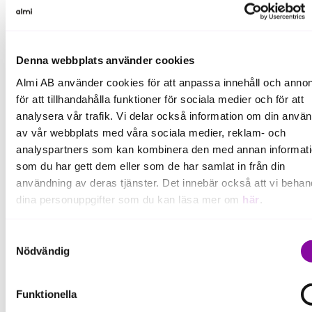
Denna webbplats använder cookies
Almi AB använder cookies för att anpassa innehåll och annon
för att tillhandahålla funktioner för sociala medier och för att
analysera vår trafik. Vi delar också information om din anvä
av vår webbplats med våra sociala medier, reklam- och
analyspartners som kan kombinera den med annan informat
som du har gett dem eller som de har samlat in från din
användning av deras tjänster. Det innebär också att vi behan
dina personuppgifter som du kan läsa mer om
här
.
Årets pryl 2017 i tidningen Hippson. visiondesign.se
Om du klickar på avvisa kommer användning av kakor eller
Samtyckesval
delning av information enligt ovan, inte att ske, förutom för k
Nödvändig
som är nödvändiga för att hemsidan ska fungera se mer und
inställningar.
Funktionella