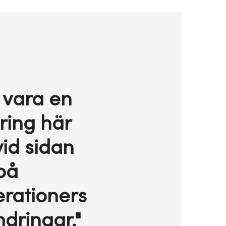
l vara en
ring här
vid sidan
på
rationers
dringar."