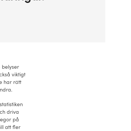
e belyser
kså viktigt
 har rätt
ndra.
tatistiken
och driva
llegor på
l att fler