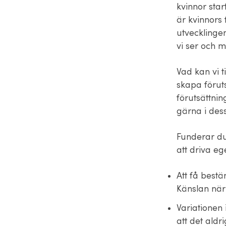
kvinnor star
är kvinnors 
utvecklingen
vi ser och m
Vad kan vi 
skapa föruts
förutsättnin
gärna i dess
Funderar du 
att driva ege
Att få bestä
Känslan när 
Variationen
att det aldri