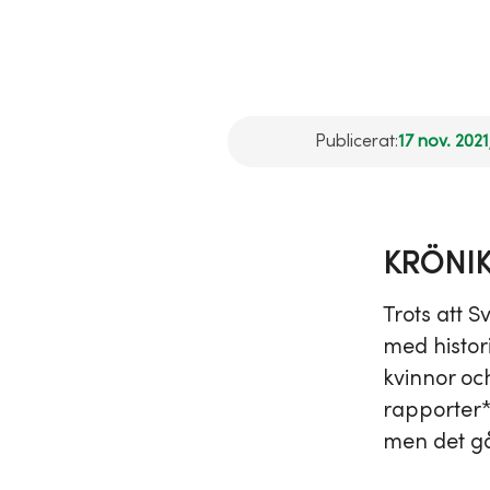
Publicerat:
17 nov. 2021
KRÖNI
Trots att S
med histori
kvinnor oc
rapporter*
men det gå