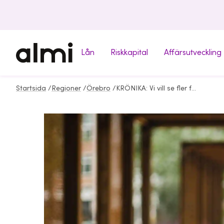
Lån
Riskkapital
Affärsutveckling
Startsida
/
Regioner
/
Örebro
/
KRÖNIKA: Vi vill se fler företagande kvinnor – låt oss skapa en förändring tillsammans(2)