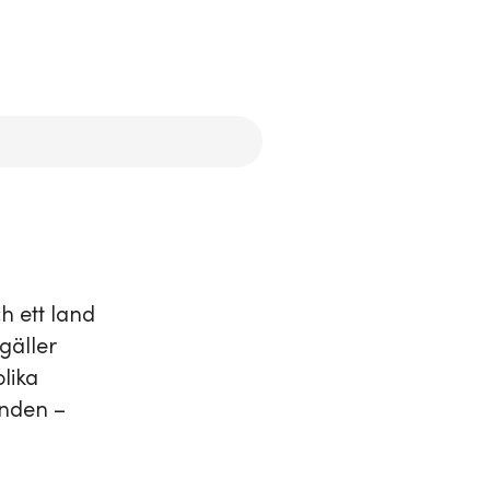
h ett land
gäller
lika
enden –