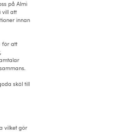
oss på Almi
ill att
ationer innan
för att
,
samtalar
illsammans.
oda skäl till
 vilket gör