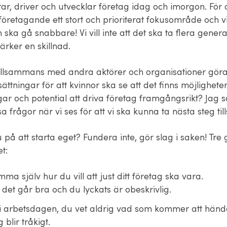
tar, driver och utvecklar företag idag och imorgon. För 
företagande ett stort och prioriterat fokusområde och vi v
 ska gå snabbare! Vi vill inte att det ska ta flera gener
ärker en skillnad.
tillsammans med andra aktörer och organisationer göra 
ättningar för att kvinnor ska se att det finns möjligheter
gar och potential att driva företag framgångsrikt? Jag 
a frågor när vi ses för att vi ska kunna ta nästa steg t
på att starta eget? Fundera inte, gör slag i saken! Tre g
t:
mma själv hur du vill att just ditt företag ska vara.
det går bra och du lyckats är obeskrivlig.
 i arbetsdagen, du vet aldrig vad som kommer att hända
g blir tråkigt.