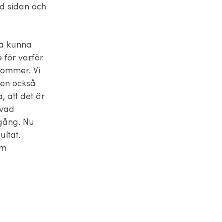
id sidan och
ka kunna
 för varför
 kommer. Vi
men också
 att det är
 vad
mgång. Nu
ultat.
om