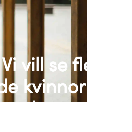
Vi vill se fler
de kvinnor –
oss skapa en
 tillsammans