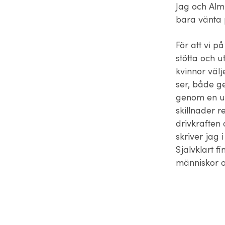
Jag och Almi
bara vänta 
För att vi 
stötta och u
kvinnor välj
ser, både g
genom en un
skillnader r
drivkraften
skriver jag 
Självklart f
människor o