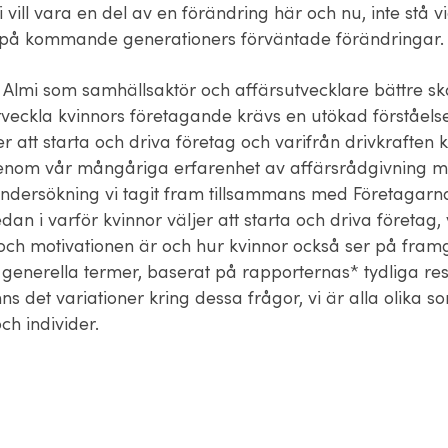
 vill vara en del av en förändring här och nu, inte stå v
på kommande generationers förväntade förändringar.
på Almi som samhällsaktör och affärsutvecklare bättre s
tveckla kvinnors företagande krävs en utökad förståelse
er att starta och driva företag och varifrån drivkraften
enom vår mångåriga erfarenhet av affärsrådgivning 
dersökning vi tagit fram tillsammans med Företagarna,
edan i varför kvinnor väljer att starta och driva företag,
 och motivationen är och hur kvinnor också ser på fra
i generella termer, baserat på rapporternas* tydliga res
inns det variationer kring dessa frågor, vi är alla olika s
ch individer.