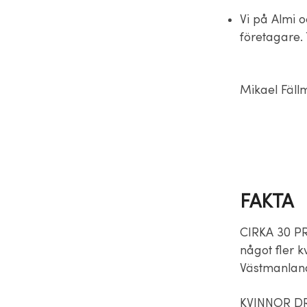
Vi på Almi o
företagare. 
Mikael Fäll
FAKTA
CIRKA 30 PR
något fler k
Västmanland
KVINNOR DRI