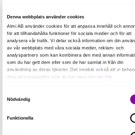
respektive 8,4%, vilket är betydligt högre än
utvecklingen i riket. Samtidigt försämras utsikterna.
Denna webbplats använder cookies
Stämningen i näringslivet har skiftat från
Almi AB använder cookies för att anpassa innehåll och annon
rekordoptimistiskt till svagare än normalt på kort tid.
Den fortsatt mycket höga arbetskraftsbristen i
för att tillhandahålla funktioner för sociala medier och för att
tillverkningsindustrin väntas dämpas framöver i takt
analysera vår trafik. Vi delar också information om din anvä
med att den globala konjunkturen mattas av. De
av vår webbplats med våra sociala medier, reklam- och
svaga orderingången vittnar om att efterfrågan
analyspartners som kan kombinera den med annan informat
viker. Bostadspriserna faller i båda länen, där
som du har gett dem eller som de har samlat in från din
Västmanland utvecklas svagare än riket medan
användning av deras tjänster. Det innebär också att vi behan
framförallt bostadsrätter i Örebro visar
dina personuppgifter som du kan läsa mer om
här
.
motståndskraft. Generellt kan man säga att vi räknar
med att ekonomin i regionen Östra Mellansverige
Om du klickar på avvisa kommer användning av kakor eller
Samtyckesval
utvecklas i linje med riket.
delning av information enligt ovan, inte att ske, förutom för k
Nödvändig
som är nödvändiga för att hemsidan ska fungera se mer und
Har du några tips till små och medelstora
inställningar.
företag i våra regioner?
Funktionella
Konjunkturen bromsar in kraftigt i både Sverige och