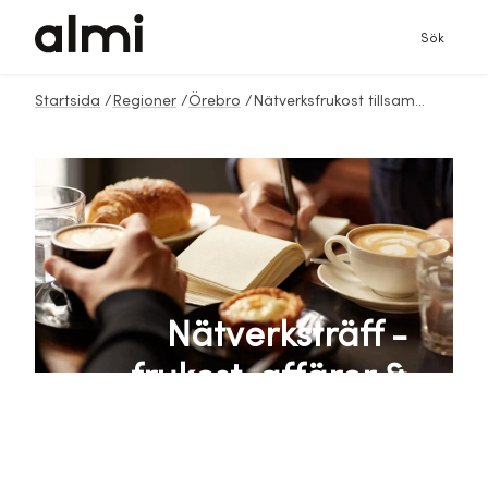
Sök
Startsida
/
Regioner
/
Örebro
/
Nätverksfrukost tillsammans med Företagarna
Nätverksträff -
frukost, affärer &
nya bekantskaper!