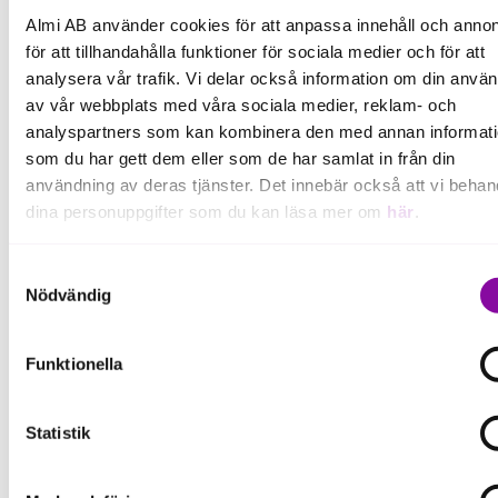
Almi AB använder cookies för att anpassa innehåll och annon
Datum:
för att tillhandahålla funktioner för sociala medier och för att
analysera vår trafik. Vi delar också information om din anvä
Fredag 5 september
av vår webbplats med våra sociala medier, reklam- och
Tid:
analyspartners som kan kombinera den med annan informat
som du har gett dem eller som de har samlat in från din
kl.07.45-09.30
användning av deras tjänster. Det innebär också att vi behan
dina personuppgifter som du kan läsa mer om
här
.
Anmälan:
Om du klickar på avvisa kommer användning av kakor eller
Anmäl dig nedan.
OBS! Anmälan krävs
Samtyckesval
delning av information enligt ovan, inte att ske, förutom för k
Nödvändig
senast den 3 september.
som är nödvändiga för att hemsidan ska fungera se mer und
Frågor eller funderingar?
inställningar.
Funktionella
Hör av dig till Camilla
Bergholm
camilla.bergholm@almi.se
Statistik