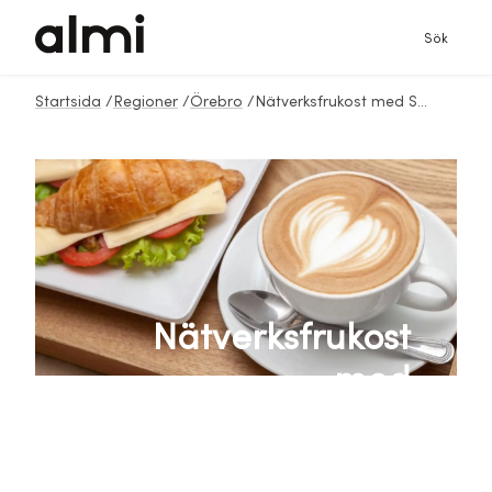
Sök
Startsida
/
Regioner
/
Örebro
/
Nätverksfrukost med Sensommarfest Örebro
Nätverksfrukost
med
Sensommarfest
Örebro & See You At