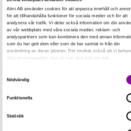
Almi AB använder cookies för att anpassa innehåll och annon
för att tillhandahålla funktioner för sociala medier och för att
analysera vår trafik. Vi delar också information om din anvä
av vår webbplats med våra sociala medier, reklam- och
Praktisk information
analyspartners som kan kombinera den med annan informat
som du har gett dem eller som de har samlat in från din
användning av deras tjänster. Det innebär också att vi behan
dina personuppgifter som du kan läsa mer om
här
.
Plats:
See You At Work, Stenbackevägen 6,
Om du klickar på avvisa kommer användning av kakor eller
Samtyckesval
702 44 Örebro.
delning av information enligt ovan, inte att ske, förutom för k
Nödvändig
som är nödvändiga för att hemsidan ska fungera se mer und
Datum:
inställningar.
Funktionella
Fredag 6 mars.
Statistik
Tid:
Klockan 07.45-09.30.