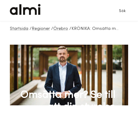
Sök
Startsida
/
Regioner
/
Örebro
/
KRÖNIKA: Omsätta mer? Se till att din styrelse består av ledamöter med olika bakgrund
Omsätta mer? Se till
att din styrelse
består av
ledamöter med