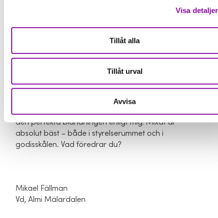
Visa detalje
att välja den trygga och säkra vägen när det
kommer till val av ledamöter? En fråga att sätta högt
på agendan för alla oss i det företagsfrämjande
Tillåt alla
systemet och för alla er, företagare och
entreprenörer.
Tillåt urval
Ett par Almikollegor hade roligt åt mig tidigare i
veckan när jag berättade att Bridgeblandning är min
favoritpåse med godis. De skrattade och tyckte att
Avvisa
jag var en yngre variant av farbror. Vadå? Bridge är
den perfekta blandningen enligt mig! Mixat är
absolut bäst – både i styrelserummet och i
godisskålen. Vad föredrar du?
Mikael Fällman
Vd, Almi Mälardalen