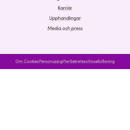
Karriär
Upphandlingar
Media och press
Om Cookies
Personuppgifter
Sekretess
Visselblåsning