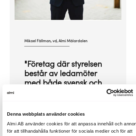
Mikael Fällman, vd, Almi Mälardalen
"Företag där styrelsen
består av ledamöter
med både svensk och
utländsk bakgrund har
högre omsättning än
andra företag."
Denna webbplats använder cookies
Almi AB använder cookies för att anpassa innehåll och annon
för att tillhandahålla funktioner för sociala medier och för att