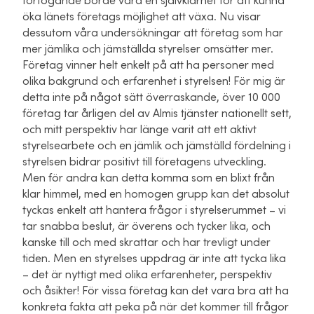
förfogande borde vara en självklarhet för att kunna
öka länets företags möjlighet att växa. Nu visar
dessutom våra undersökningar att företag som har
mer jämlika och jämställda styrelser omsätter mer.
Företag vinner helt enkelt på att ha personer med
olika bakgrund och erfarenhet i styrelsen! För mig är
detta inte på något sätt överraskande, över 10 000
företag tar årligen del av Almis tjänster nationellt sett,
och mitt perspektiv har länge varit att ett aktivt
styrelsearbete och en jämlik och jämställd fördelning i
styrelsen bidrar positivt till företagens utveckling.
Men för andra kan detta komma som en blixt från
klar himmel, med en homogen grupp kan det absolut
tyckas enkelt att hantera frågor i styrelserummet – vi
tar snabba beslut, är överens och tycker lika, och
kanske till och med skrattar och har trevligt under
tiden. Men en styrelses uppdrag är inte att tycka lika
– det är nyttigt med olika erfarenheter, perspektiv
och åsikter! För vissa företag kan det vara bra att ha
konkreta fakta att peka på när det kommer till frågor