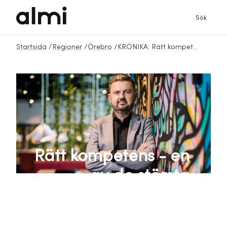
Sök
Startsida
/
Regioner
/
Örebro
/
KRÖNIKA: Rätt kompetens - en av de största tillväxtutmaningarna
Rätt kompetens - en
av de största
tillväxtutmaningarna