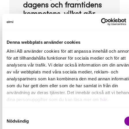
dagens och framtidens
kompetens, vilket gör
det allt svårare att
förutse framtida
kompetensbehov."
Denna webbplats använder cookies
Almi AB använder cookies för att anpassa innehåll och annon
för att tillhandahålla funktioner för sociala medier och för att
analysera vår trafik. Vi delar också information om din anvä
av vår webbplats med våra sociala medier, reklam- och
analyspartners som kan kombinera den med annan informat
som du har gett dem eller som de har samlat in från din
användning av deras tjänster. Det innebär också att vi behan
Du behöver även som företagare idag fundera på
dina personuppgifter som du kan läsa mer om
här
.
vad det innebär att vara en attraktiv arbetsgivare
och ta ställning till frågor som tydliggör vad
Om du klickar på avvisa kommer användning av kakor eller
företaget står för och vilka värderingar som är
Samtyckesval
viktiga. Generationer som är på väg ut i arbetslivet
delning av information enligt ovan, inte att ske, förutom för k
Nödvändig
värderar arbetsgivare med tydliga värderingar som
som är nödvändiga för att hemsidan ska fungera se mer und