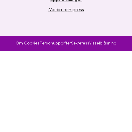
Media och press
Om Cookies
Personuppgifter
Sekretess
Visselblåsning