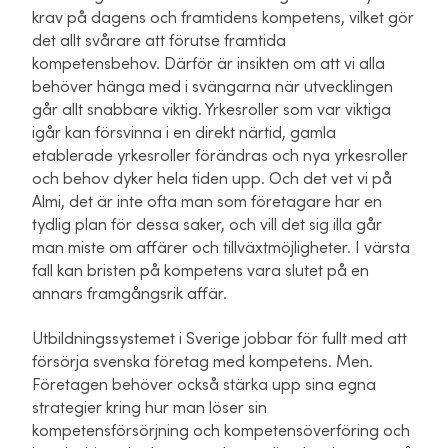
krav på dagens och framtidens kompetens, vilket gör
det allt svårare att förutse framtida
kompetensbehov. Därför är insikten om att vi alla
behöver hänga med i svängarna när utvecklingen
går allt snabbare viktig. Yrkesroller som var viktiga
igår kan försvinna i en direkt närtid, gamla
etablerade yrkesroller förändras och nya yrkesroller
och behov dyker hela tiden upp. Och det vet vi på
Almi, det är inte ofta man som företagare har en
tydlig plan för dessa saker, och vill det sig illa går
man miste om affärer och tillväxtmöjligheter. I värsta
fall kan bristen på kompetens vara slutet på en
annars framgångsrik affär.
Utbildningssystemet i Sverige jobbar för fullt med att
försörja svenska företag med kompetens. Men.
Företagen behöver också stärka upp sina egna
strategier kring hur man löser sin
kompetensförsörjning och kompetensöverföring och