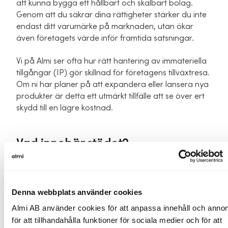
att kunna bygga ett hållbart och skalbart bolag.
Genom att du säkrar dina rättigheter stärker du inte
endast ditt varumärke på marknaden, utan ökar
även företagets värde inför framtida satsningar.
Vi på Almi ser ofta hur rätt hantering av immateriella
tillgångar (IP) gör skillnad för företagens tillväxtresa.
Om ni har planer på att expandera eller lansera nya
produkter är detta ett utmärkt tillfälle att se över ert
skydd till en lägre kostnad.
Vad innebär stödet?
SMF-fonden är ett initiativ för att sänka trösklarna
för mindre bolag att ta steget till ett formellt skydd.
Stödet täcker en betydande del av
Denna webbplats använder cookies
ansökningsavgifterna för:
Almi AB använder cookies för att anpassa innehåll och annon
för att tillhandahålla funktioner för sociala medier och för att
Varumärken och designskydd (både nationellt och