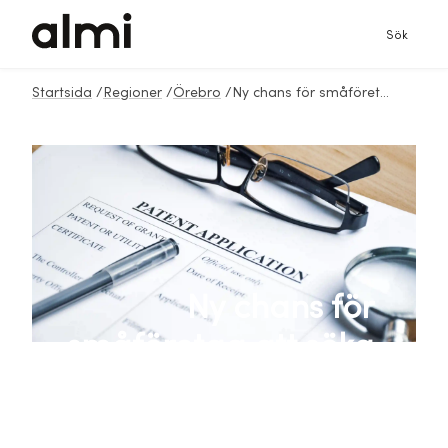
Sök
Startsida
/
Regioner
/
Örebro
/
Ny chans för småföretag att söka stöd för varumärken och patent
Ny chans för
småföretag att söka
stöd för varumärken
och patent