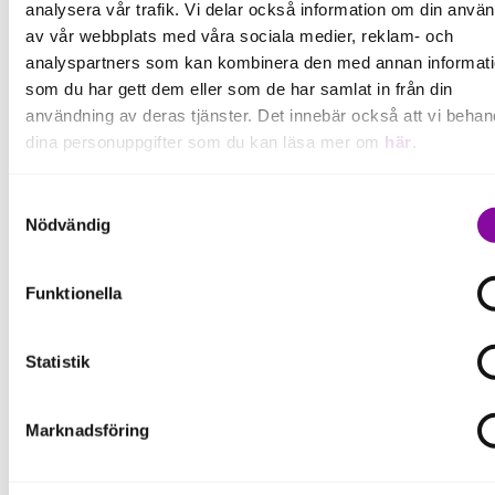
analysera vår trafik. Vi delar också information om din anvä
inom EU)
av vår webbplats med våra sociala medier, reklam- och
Patent (för att skydda dina tekniska uppfinningar).
analyspartners som kan kombinera den med annan informat
som du har gett dem eller som de har samlat in från din
användning av deras tjänster. Det innebär också att vi behan
Viktigt att tänka på
dina personuppgifter som du kan läsa mer om
här
.
Medlen i fonden är begränsade. Du kan ansökan
från den 2 februari 2026 till den 4 december 2026.
Om du klickar på avvisa kommer användning av kakor eller
Samtyckesval
delning av information enligt ovan, inte att ske, förutom för k
Nödvändig
som är nödvändiga för att hemsidan ska fungera se mer und
Vill du veta mer?
inställningar.
Funktionella
Läs mer om villkoren och hur du ansöker direkt hos
PRV här >>
Statistik
Marknadsföring