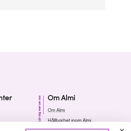
nter
Om Almi
Lär dig mer om oss
Om Almi
Hållbarhet inom Almi
& svar
Organisation