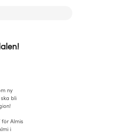
alen!
som ny
ska bli
gion!
 för Almis
lmi i