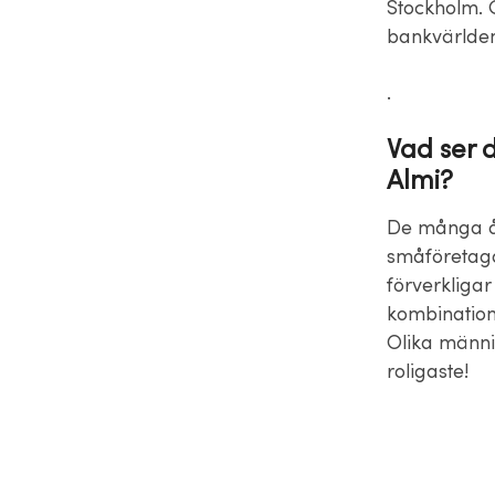
Stockholm. Gå
bankvärlde
.
Vad ser 
Almi?
De många år
småföretagan
förverkliga
kombination
Olika männis
roligaste!