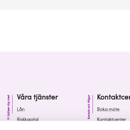
Våra tjänster
Kontaktce
Vi hjälper dig med
Kontakt och frågor
Lån
Boka möte
Riskkapital
Kontaktcenter
Affärsutveckling
Vanliga frågor 