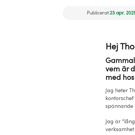
Publicerat:
23 apr. 2025
Hej Tho
Gammal 
vem är d
med hos 
Jag heter Th
kontorschef 
spännande a
Jag är ”lång
verksamhet 