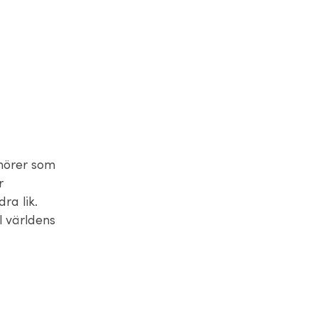
enörer som
r
ra lik.
l världens