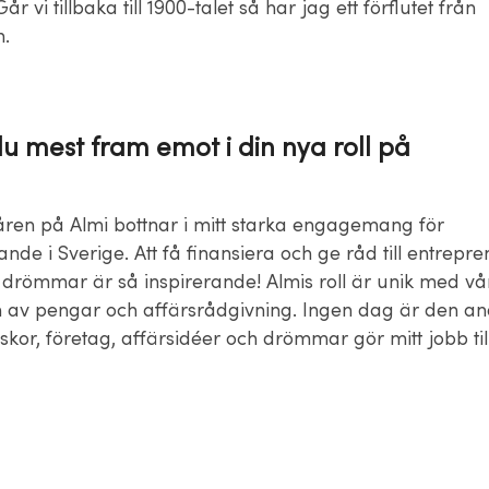
r vi tillbaka till 1900-talet så har jag ett förflutet från
n.
du mest fram emot i din nya roll på
en på Almi bottnar i mitt starka engagemang för
de i Sverige. Att få finansiera och ge råd till entrepr
r drömmar är så inspirerande! Almis roll är unik med vå
 av pengar och affärsrådgivning. Ingen dag är den and
kor, företag, affärsidéer och drömmar gör mitt jobb til