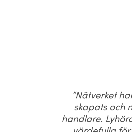
”Nätverket ha
skapats och m
handlare. Lyhör
värdefulla fö