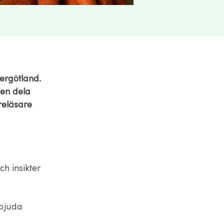
tergötland.
men dela
reläsare
h insikter
rbjuda