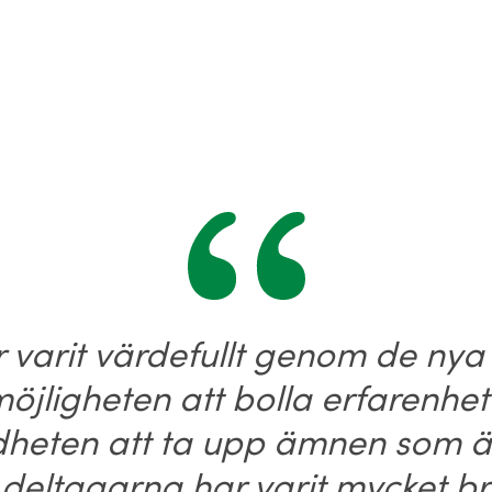
r varit värdefullt genom de nya
öjligheten att bolla erfarenh
dheten att ta upp ämnen som är
r deltagarna har varit mycket b