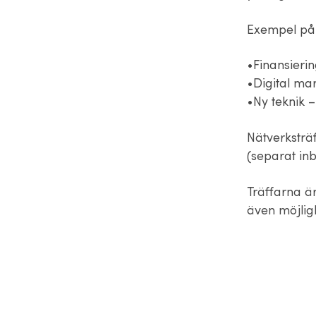
Exempel på 
•Finansierin
•Digital ma
•Ny teknik 
Nätverksträf
(separat in
Träffarna är
även möjlighe