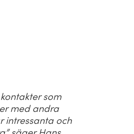
 kontakter som
eter med andra
 intressanta och
ra” säger Hans