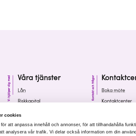
Våra tjänster
Kontaktce
Vi hjälper dig med
Kontakt och frågor
Lån
Boka möte
Riskkapital
Kontaktcenter
Affärsutveckling
Vanliga frågor 
r cookies
Kunskap och inspiration
Leverantörsinf
r att anpassa innehåll och annonser, för att tillhandahålla funkt
att analysera vår trafik. Vi delar också information om din använ