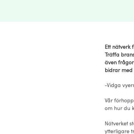
Ett nätverk 
Träffa bran
även frågor
bidrar med y
-Vidga vyern
Vår förhoppn
om hur du k
Nätverket s
ytterligare t