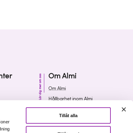
nter
Om Almi
Lär dig mer om oss
Om Almi
Hållbarhet inom Almi
& svar
Organisation
Tillåt alla
ormation
Karriär
ioner
dning
Upphandlingar