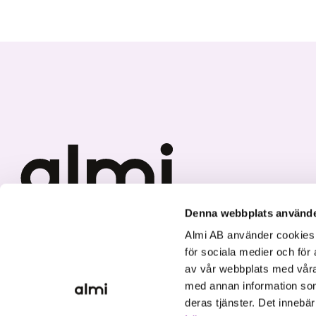
Denna webbplats använde
Vi investerar i hållbar tillväxt
Almi AB använder cookies fö
för sociala medier och för 
av vår webbplats med våra
med annan information som
deras tjänster. Det innebä