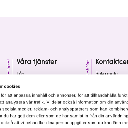
Våra tjänster
Kontaktce
Vi hjälper dig med
Kontakt och frågor
Lån
Boka möte
Riskkapital
Kontaktcenter
r cookies
Affärsutveckling
Vanliga frågor 
r att anpassa innehåll och annonser, för att tillhandahålla funkt
att analysera vår trafik. Vi delar också information om din använ
Kunskap och inspiration
Leverantörsinf
 sociala medier, reklam- och analyspartners som kan kombiner
 du har gett dem eller som de har samlat in från din användnin
r också att vi behandlar dina personuppgifter som du kan läsa m