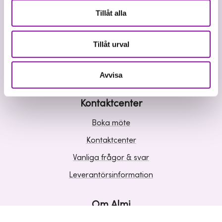
Våra tjänster
Tillåt alla
Lån
Riskkapital
Tillåt urval
Affärsutveckling
Kunskap och inspiration
Avvisa
Kontaktcenter
Boka möte
Kontaktcenter
Vanliga frågor & svar
Leverantörsinformation
Om Almi