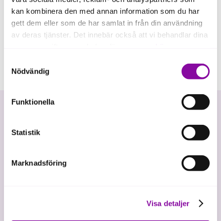
kan kombinera den med annan information som du har
gett dem eller som de har samlat in från din användning
av deras tjänster. Det innebär också att vi behandlar dina
personuppgifter som du kan läsa mer om
här
.
Samtyckesval
Om du klickar på avvisa kommer användning av kakor
Nödvändig
eller delning av information enligt ovan, inte att ske,
förutom för kakor som är nödvändiga för att hemsidan
Funktionella
ska fungera se mer under inställningar.
Statistik
Marknadsföring
Vi investerar i hållbar tillväxt
Visa detaljer