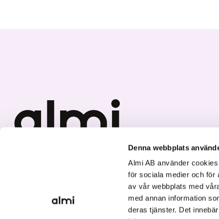
Denna webbplats använde
Vi investerar i hållbar tillväxt
Almi AB använder cookies fö
för sociala medier och för 
av vår webbplats med våra
med annan information som
deras tjänster. Det innebä