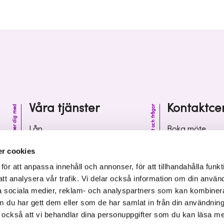
Våra tjänster
Kontaktce
Vi hjälper dig med
Kontakt och frågor
Lån
Boka möte
Riskkapital
Kontaktcenter
r cookies
Affärsutveckling
Vanliga frågor 
r att anpassa innehåll och annonser, för att tillhandahålla funkt
att analysera vår trafik. Vi delar också information om din använ
Kunskap och inspiration
Leverantörsinf
 sociala medier, reklam- och analyspartners som kan kombiner
 du har gett dem eller som de har samlat in från din användnin
r också att vi behandlar dina personuppgifter som du kan läsa m