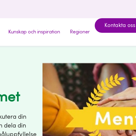
Kontakta oss
Kunskap och inspiration
Regioner
met
kutera din
h dela din
måluppfyllelse