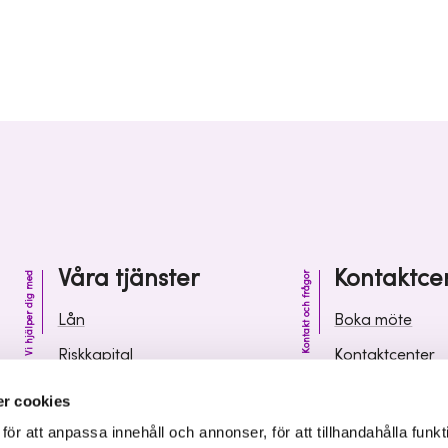
Våra tjänster
Kontaktce
Vi hjälper dig med
Kontakt och frågor
Lån
Boka möte
Riskkapital
Kontaktcenter
Affärsutveckling
Vanliga frågor 
r cookies
Kunskap och inspiration
Leverantörsinf
r att anpassa innehåll och annonser, för att tillhandahålla funkt