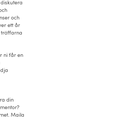
diskutera
och
nser och
er ett år
 träffarna
 ni får en
i
ödja
ra din
 mentor?
met. Maila