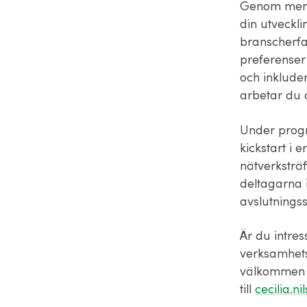
Genom ment
din utveckl
branscherfa
preferenser
och inklude
arbetar du a
Under progr
kickstart i 
nätverksträ
deltagarna 
avslutningss
Är du intre
verksamhets
välkommen a
till
cecilia.n