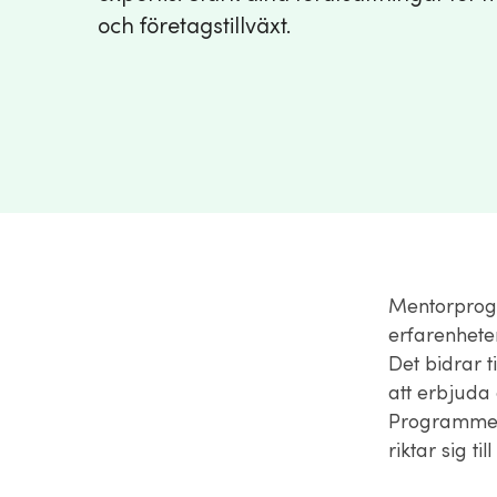
och företagstillväxt.
Mentorprogr
erfarenhete
Det bidrar t
att erbjuda 
Programmet 
riktar sig t