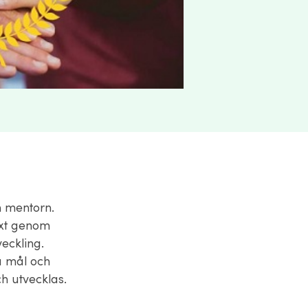
h mentorn.
växt genom
eckling.
a mål och
ch utvecklas.