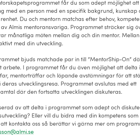
orskapetsprogrammet får du som adept möjlighet att 
ing med en person med en specifik bakgrund, kunskap 
renhet. Du och mentorn matchas efter behov, kompete
 av Almis mentoransvariga. Programmet sträcker sig öv
rar månatliga möten mellan dig och din mentor. Mellan
ktivt med din utveckling.
ammet bjuds matchade par in till ”MentorShip-On” där
ert arbete. I programmet får du även möjlighet att delta 
ffar, mentorträffar och löpande avstämningar för att st
i deras utvecklingsresa. Programmet avslutas med ett
amtal där den fortsatta utvecklingen diskuteras.
sserad av att delta i programmet som adept och diskute
utveckling? Eller vill du bidra med din kompetens som
tt kontakta oss så berättar vi gärna mer om program
ilsson@almi.se