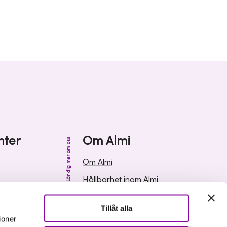
nter
Om Almi
Lär dig mer om oss
Om Almi
Hållbarhet inom Almi
& svar
Organisation
Tillåt alla
ormation
Karriär
ioner