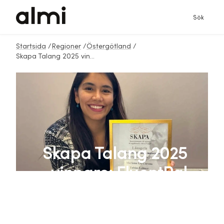
Sök
Startsida
/
Regioner
/
Östergötland
/
Skapa Talang 2025 vinnare: FluentPal
Skapa Talang 2025
vinnare: FluentPal