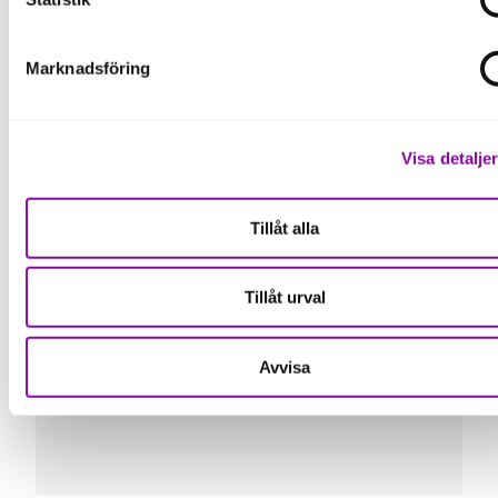
Parker.
Säte:
Linköping.
Marknadsföring
Gör:
Utvecklar en digital plattform där
språkinlärare kan öva med en AI-
Visa detalje
karaktär och riktiga språkpartners i en
trygg miljö.
Tillåt alla
Kunder:
Plattformen riktar sig till
privatpersoner.
Tillåt urval
Anställda:
Tre grundare.
Avvisa
Omsättning:
Nystartat.