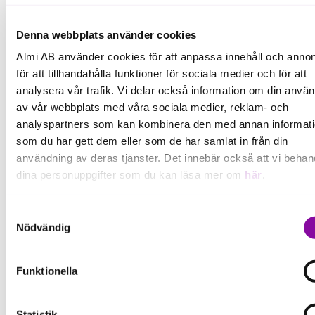
Denna webbplats använder cookies
Almi AB använder cookies för att anpassa innehåll och annon
för att tillhandahålla funktioner för sociala medier och för att
analysera vår trafik. Vi delar också information om din anvä
av vår webbplats med våra sociala medier, reklam- och
analyspartners som kan kombinera den med annan informat
som du har gett dem eller som de har samlat in från din
användning av deras tjänster. Det innebär också att vi behan
dina personuppgifter som du kan läsa mer om
här
.
Mariana Gil Corona, grundare och vd för FluentPal.
Om du klickar på avvisa kommer användning av kakor eller
Samtyckesval
delning av information enligt ovan, inte att ske, förutom för k
Nödvändig
Fakta om FluentPal AB
som är nödvändiga för att hemsidan ska fungera se mer und
inställningar.
Funktionella
Grundades:
2023 av Mariana Gil
Corona, Tobias Leitner och Jacob
Statistik