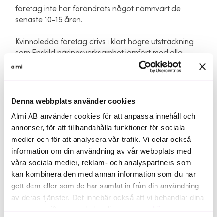
företag inte har förändrats något nämnvärt de
senaste 10-15 åren.
Kvinnoledda företag drivs i klart högre utsträckning
som Enskild näringsverksamhet jämfört med alla
företag.
Kvinnoledda företag är överrepresenterade bland
företagen som har en omsättning upp till 700.000 kr.
Denna webbplats använder cookies
De är däremot kraftigt underrepresenterade vid en
Almi AB använder cookies för att anpassa innehåll och
omsättning på över 3 miljoner.
annonser, för att tillhandahålla funktioner för sociala
medier och för att analysera vår trafik. Vi delar också
I undersökningen såg vi också att knappt 80% av alla
information om din användning av vår webbplats med
företag har ingen kvinna i styrelsen men nästan 70%
våra sociala medier, reklam- och analyspartners som
av de kvinnoledda företagen hade bara kvinnor i sin
kan kombinera den med annan information som du har
styrelse.
gett dem eller som de har samlat in från din användning
En positiv utveckling är att andelen kvinnliga ledare
av deras tjänster. Det innebär också att vi behandlar dina
såsom bl.a ägare och VD har ökat i alla juridiska
personuppgifter som du kan läsa mer om
här
.