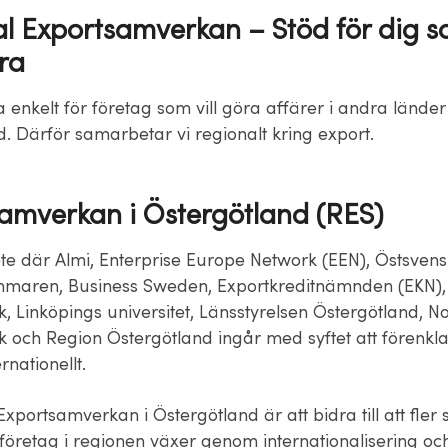
l Exportsamverkan – Stöd för dig so
ra
 enkelt för företag som vill göra affärer i andra länder a
 tid. Därför samarbetar vi regionalt kring export.
amverkan i Östergötland (RES)
te där Almi, Enterprise Europe Network (EEN), Östsven
maren, Business Sweden, Exportkreditnämnden (EKN),
, Linköpings universitet, Länsstyrelsen Östergötland, N
k och Region Östergötland ingår med syftet att förenkla
rnationellt.
portsamverkan i Östergötland är att bidra till att fler
företag i regionen växer genom internationalisering oc