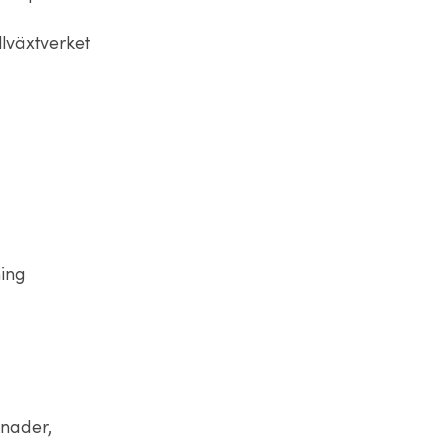
llväxtverket
ning
nader,