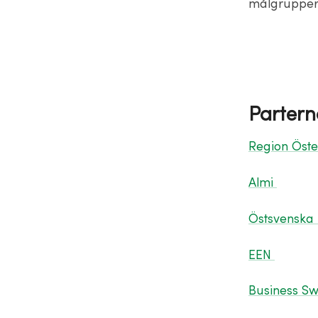
målgrupper 
Partern
Region Öste
Almi
Östsvenska
EEN
Business S