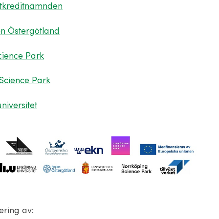
rtkreditnämnden
en Östergötland
cience Park
Science Park
niversitet
ering av: