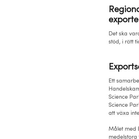
Regiona
exporte
Det ska vara
stöd, i rätt
Exports
Ett samarbe
Handelskam
Science Park
Science Par
att växa inte
Målet med Ex
medelstora 