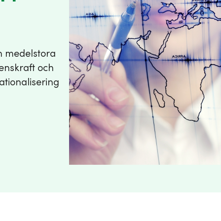
h medelstora
renskraft och
ationalisering