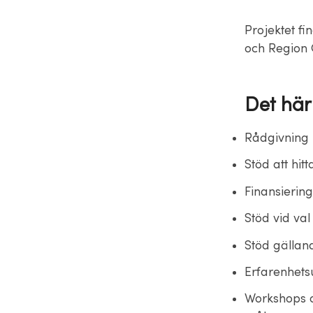
Projektet fi
och Region 
Det här
Rådgivning 
Stöd att hit
Finansiering
Stöd vid va
Stöd gälland
Erfarenhets
Workshops 