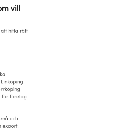
m vill
tt hitta rätt
ska
 Linköping
orrköping
 för företag
 små och
h export.