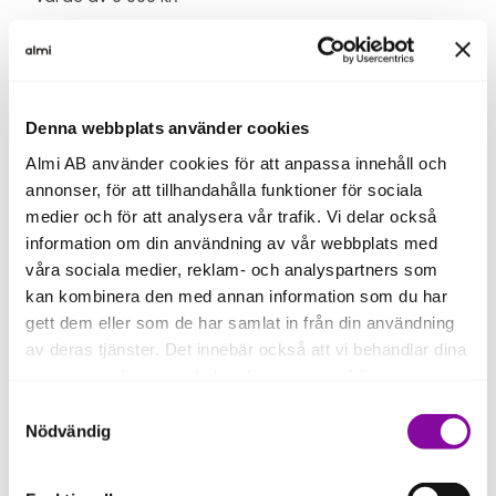
Boka en workshop
Vill du veta mer eller boka en workshop? Varmt
välkommen att mejla en av våra rådgivare:
Denna webbplats använder cookies
Almi AB använder cookies för att anpassa innehåll och
Kristin Teleman, Malmö:
Kristin.Teleman@almi.se
annonser, för att tillhandahålla funktioner för sociala
Karl-Philip Barakate, Helsingborg:
medier och för att analysera vår trafik. Vi delar också
Karl.Philip.Barakate@almi.se
Ingela Holmer, Kristianstad:
Ingela.Holmer@almi.se
information om din användning av vår webbplats med
Daniella Bergström, Blekinge:
våra sociala medier, reklam- och analyspartners som
Daniella.Bergstrom@almi.se
kan kombinera den med annan information som du har
gett dem eller som de har samlat in från din användning
av deras tjänster. Det innebär också att vi behandlar dina
personuppgifter som du kan läsa mer om
här
.
Samtyckesval
Om du klickar på avvisa kommer användning av kakor
Nödvändig
eller delning av information enligt ovan, inte att ske,
förutom för kakor som är nödvändiga för att hemsidan