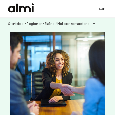
Sök
Startsida
/
Regioner
/
Skåne
/
Hållbar kompetens - vägen till stärkt konkurrenskraft