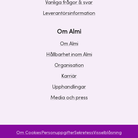
Vanliga frågor & svar
Leverantörsinformation
Om Almi
Om Almi
Hållbarhet inom Almi
Organisation
Karriär
Upphandlingar
Media och press
Om Cookies
Personuppgifter
Sekretess
Visselblåsning