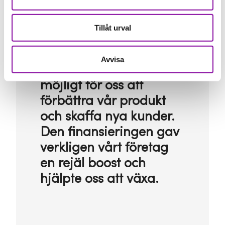
Almi Skåne föreslog att
Tillåt urval
vi skulle ansöka om ett
tillväxtlån på en miljon
Avvisa
kronor, vilket gjorde det
möjligt för oss att
förbättra vår produkt
och skaffa nya kunder.
Den finansieringen gav
verkligen vårt företag
en rejäl boost och
hjälpte oss att växa.