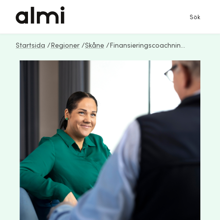
Sök
Startsida
/
Regioner
/
Skåne
/
Finansieringscoachning med Almi Skåne