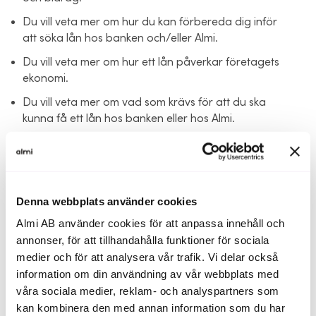
Du vill veta mer om hur du kan förbereda dig inför
att söka lån hos banken och/eller Almi.
Du vill veta mer om hur ett lån påverkar företagets
ekonomi.
Du vill veta mer om vad som krävs för att du ska
kunna få ett lån hos banken eller hos Almi.
Du vill veta mer om vad det finns för gångbara
finansieringsalternativ.
Målgrupp:
Denna webbplats använder cookies
Almi AB använder cookies för att anpassa innehåll och
Alla små- och medelstora företag i Skåne, från
annonser, för att tillhandahålla funktioner för sociala
soloföretagare till företag med 250 anställda.
medier och för att analysera vår trafik. Vi delar också
information om din användning av vår webbplats med
våra sociala medier, reklam- och analyspartners som
kan kombinera den med annan information som du har