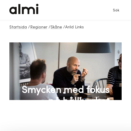
Sök
Startsida
/
Regioner
/
Skåne
/
Arild Links
Smycken med fokus
på hållbarhet