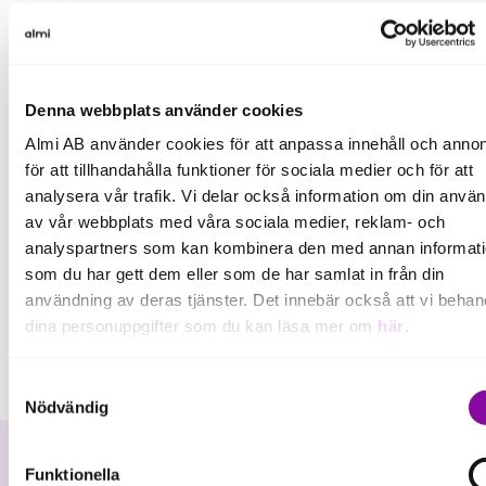
Publicerat:
26 jan. 2024, 10:21
Nyhet
Denna webbplats använder cookies
Almi AB använder cookies för att anpassa innehåll och annon
för att tillhandahålla funktioner för sociala medier och för att
analysera vår trafik. Vi delar också information om din anvä
av vår webbplats med våra sociala medier, reklam- och
analyspartners som kan kombinera den med annan informat
som du har gett dem eller som de har samlat in från din
användning av deras tjänster. Det innebär också att vi behan
dina personuppgifter som du kan läsa mer om
här
.
Om du klickar på avvisa kommer användning av kakor eller
Samtyckesval
delning av information enligt ovan, inte att ske, förutom för k
Nödvändig
som är nödvändiga för att hemsidan ska fungera se mer und
inställningar.
Funktionella