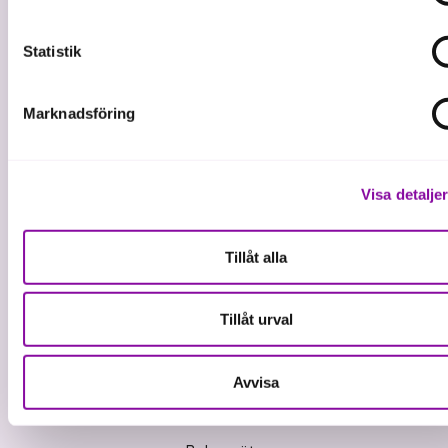
Statistik
Marknadsföring
Vi investerar i hållbar tillväxt
Visa detalje
Våra tjänster
Lån
Tillåt alla
Riskkapital
Affärsutveckling
Tillåt urval
Kunskap och inspiration
Avvisa
Kontaktcenter