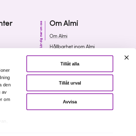
nter
Om Almi
Lär dig mer om oss
Om Almi
Hållbarhet inom Almi
& svar
Organisation
Tillåt alla
ormation
Karriär
ioner
dning
Upphandlingar
Tillåt urval
a den
Media och press
g av
er om
Avvisa
van,
er