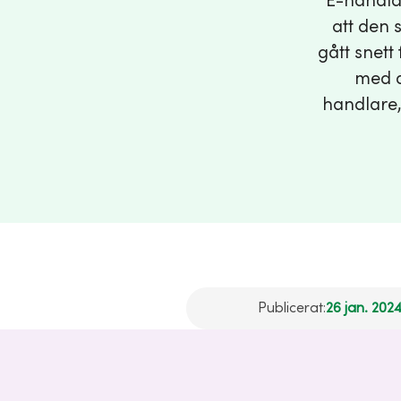
E-handlar
att den 
gått snett
med d
handlare, 
Publicerat:
26 jan. 2024