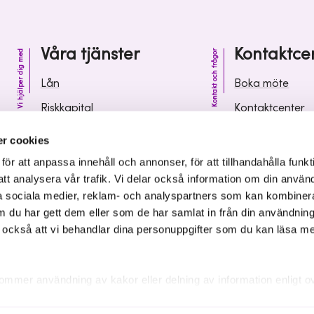
Våra tjänster
Kontaktce
Vi hjälper dig med
Kontakt och frågor
Lån
Boka möte
Riskkapital
Kontaktcenter
Affärsutveckling
Vanliga frågor 
r cookies
Kunskap och inspiration
Leverantörsinf
r att anpassa innehåll och annonser, för att tillhandahålla funkt
att analysera vår trafik. Vi delar också information om din använ
 sociala medier, reklam- och analyspartners som kan kombiner
 du har gett dem eller som de har samlat in från din användnin
r också att vi behandlar dina personuppgifter som du kan läsa m
ommer användning av kakor eller delning av information enligt o
kakor som är nödvändiga för att hemsidan ska fungera se mer und