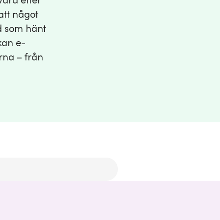
ara efter
att något
ad som hänt
kan e-
orna – från