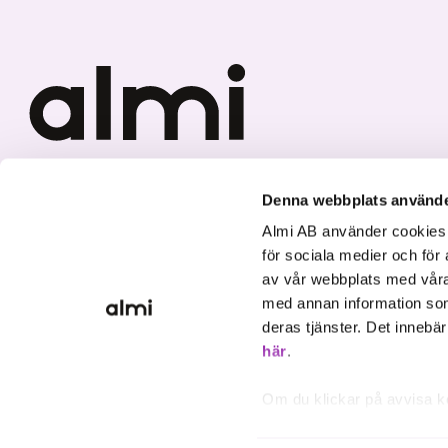
Vi investerar i hållbar tillväxt
Denna webbplats använde
Almi AB använder cookies fö
för sociala medier och för 
av vår webbplats med våra
med annan information som
deras tjänster. Det innebä
här
.
Om du klickar på avvisa k
inte att ske, förutom för 
inställningar.