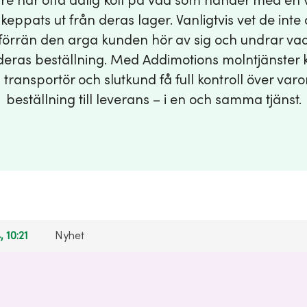
e har ofta dålig koll på vad som händer med en v
skeppats ut från deras lager. Vanligtvis vet de inte 
 förrän den arga kunden hör av sig och undrar v
eras beställning. Med Addimotions molntjänster 
transportör och slutkund få full kontroll över var
beställning till leverans – i en och samma tjänst.
, 10:21
Nyhet