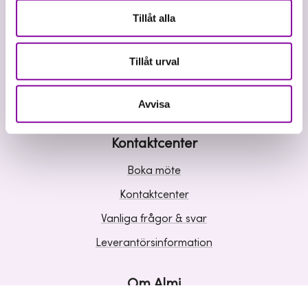
Våra tjänster
Tillåt alla
Lån
Riskkapital
Tillåt urval
Affärsutveckling
Kunskap och inspiration
Avvisa
Kontaktcenter
Boka möte
Kontaktcenter
Vanliga frågor & svar
Leverantörsinformation
Om Almi