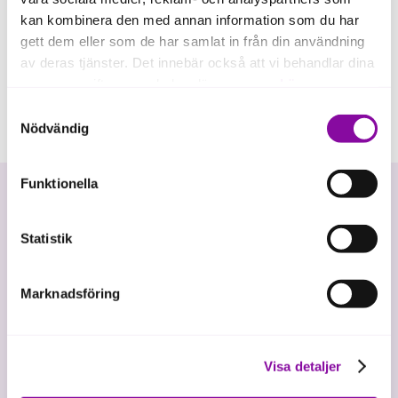
kan kombinera den med annan information som du har
gett dem eller som de har samlat in från din användning
av deras tjänster. Det innebär också att vi behandlar dina
personuppgifter som du kan läsa mer om
här
.
Samtyckesval
Om du klickar på avvisa kommer användning av kakor
Nödvändig
eller delning av information enligt ovan, inte att ske,
förutom för kakor som är nödvändiga för att hemsidan
Funktionella
ska fungera se mer under inställningar.
Statistik
Marknadsföring
Vi investerar i hållbar tillväxt
Visa detaljer