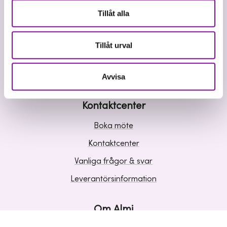
Våra tjänster
Tillåt alla
Lån
Riskkapital
Tillåt urval
Affärsutveckling
Kunskap och inspiration
Avvisa
Kontaktcenter
Boka möte
Kontaktcenter
Vanliga frågor & svar
Leverantörsinformation
Om Almi