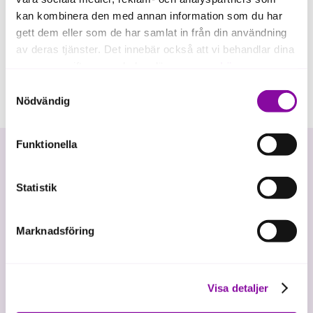
kan kombinera den med annan information som du har
gett dem eller som de har samlat in från din användning
av deras tjänster. Det innebär också att vi behandlar dina
personuppgifter som du kan läsa mer om
här
.
Samtyckesval
Om du klickar på avvisa kommer användning av kakor
Nödvändig
eller delning av information enligt ovan, inte att ske,
förutom för kakor som är nödvändiga för att hemsidan
Funktionella
ska fungera se mer under inställningar.
Statistik
Marknadsföring
Vi investerar i hållbar tillväxt
Visa detaljer