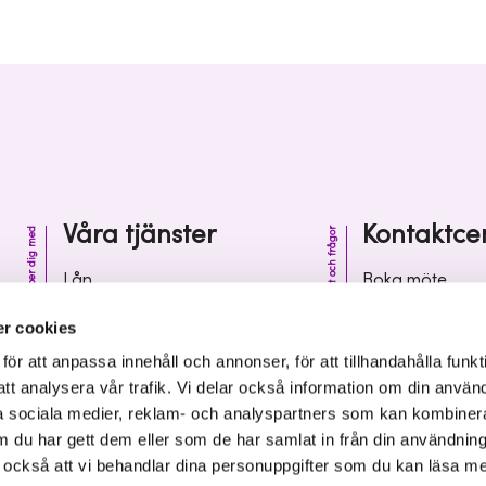
Våra tjänster
Kontaktce
Vi hjälper dig med
Kontakt och frågor
Lån
Boka möte
Riskkapital
Kontaktcenter
r cookies
Affärsutveckling
Vanliga frågor 
r att anpassa innehåll och annonser, för att tillhandahålla funkt
att analysera vår trafik. Vi delar också information om din använ
Kunskap och inspiration
Leverantörsinf
 sociala medier, reklam- och analyspartners som kan kombiner
 du har gett dem eller som de har samlat in från din användnin
r också att vi behandlar dina personuppgifter som du kan läsa m