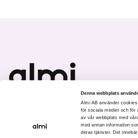
Denna webbplats använde
Vi investerar i hållbar tillväxt
Almi AB använder cookies fö
för sociala medier och för 
av vår webbplats med våra
med annan information som
deras tjänster. Det innebä