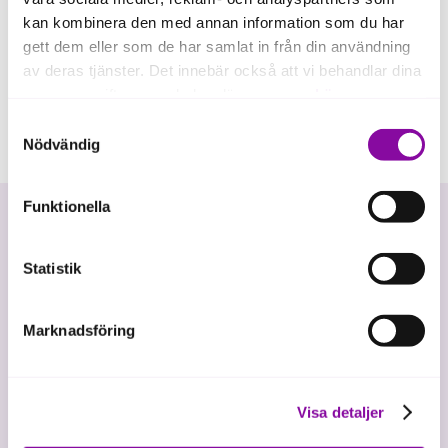
kan kombinera den med annan information som du har
gett dem eller som de har samlat in från din användning
av deras tjänster. Det innebär också att vi behandlar dina
personuppgifter som du kan läsa mer om
här
.
Samtyckesval
Om du klickar på avvisa kommer användning av kakor
Nödvändig
eller delning av information enligt ovan, inte att ske,
förutom för kakor som är nödvändiga för att hemsidan
Funktionella
ska fungera se mer under inställningar.
Statistik
Marknadsföring
Vi investerar i hållbar tillväxt
Visa detaljer