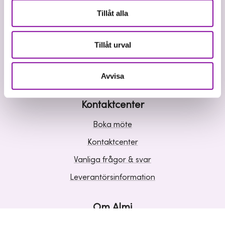
Våra tjänster
Tillåt alla
Lån
Riskkapital
Tillåt urval
Affärsutveckling
Kunskap och inspiration
Avvisa
Kontaktcenter
Boka möte
Kontaktcenter
Vanliga frågor & svar
Leverantörsinformation
Om Almi