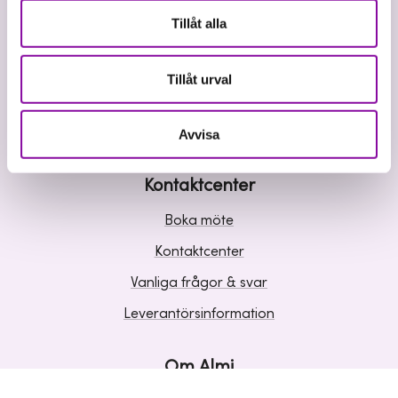
Våra tjänster
Tillåt alla
Lån
Riskkapital
Tillåt urval
Affärsutveckling
Kunskap och inspiration
Avvisa
Kontaktcenter
Boka möte
Kontaktcenter
Vanliga frågor & svar
Leverantörsinformation
Om Almi