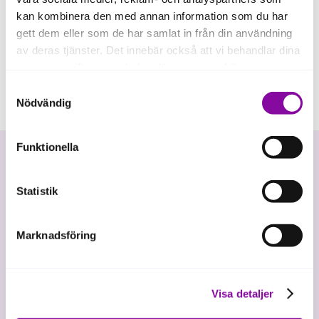
kan kombinera den med annan information som du har
gett dem eller som de har samlat in från din användning
av deras tjänster. Det innebär också att vi behandlar dina
personuppgifter som du kan läsa mer om
här
.
Samtyckesval
Om du klickar på avvisa kommer användning av kakor
Nödvändig
eller delning av information enligt ovan, inte att ske,
förutom för kakor som är nödvändiga för att hemsidan
Funktionella
ska fungera se mer under inställningar.
Statistik
Marknadsföring
Vi investerar i hållbar tillväxt
Visa detaljer