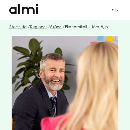
Sök
Startsida
/
Regioner
/
Skåne
/
Ekonomikoll – förstå, planera och väx!