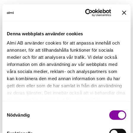
Ekonomi är en nyckelfaktor för ditt företags
framgång. Med en stark ekonomisk
förståelse kan du optimera resurser, fatta
Denna webbplats använder cookies
smartare beslut och skapa en stabil grund
Almi AB använder cookies för att anpassa innehåll och
för långsiktig tillväxt.
annonser, för att tillhandahålla funktioner för sociala
medier och för att analysera vår trafik. Vi delar också
Du kommer bland annat att få svar på
information om din användning av vår webbplats med
frågorna:
våra sociala medier, reklam- och analyspartners som
kan kombinera den med annan information som du har
Hur påverkar mina affärsbeslut företagets resultat-
gett dem eller som de har samlat in från din användning
och balansräkningar?
av deras tjänster. Det innebär också att vi behandlar dina
personuppgifter som du kan läsa mer om
här
.
Trots framgångsrika affärer, varför är likviditeten
ansträngd?
Samtyckesval
Om du klickar på avvisa kommer användning av kakor
Nödvändig
Jag vill öka lönsamheten men har svårt att förstå
eller delning av information enligt ovan, inte att ske,
ekonomiska rapporter och nyckeltal.
förutom för kakor som är nödvändiga för att hemsidan