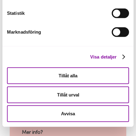
Vad är TechBBQ?
Statistik
Två toppendagar för dig som är
entreprenör eller/och verksam inom
startups and scaleups, och som vill
Marknadsföring
blanda tech och hygge! Ett event med
7500 besökare, fullt av nätverkande,
lärande och möten.
Visa detaljer
När?
Onsdag 11 september 2024
Tillåt alla
Torsdag 12 september 2024
Vart?
Tillåt urval
Lokomotivværkstedet
Otto Busses Vej 5a
2450 Köpenhamn
Avvisa
(
karta
)
Mer info?