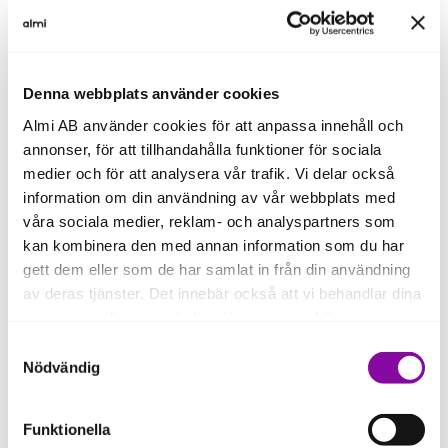
2023 års upplaga av TechBBQ samlade >5000
människor från över 30 länder. Startups, scaleups,
Denna webbplats använder cookies
innovatörer, entreprenörer, techtalanger,
investerare, inspirerande talare – och danskt hygge.
Almi AB använder cookies för att anpassa innehåll och
Nu är det dags igen. Eventet sker på
annonser, för att tillhandahålla funktioner för sociala
Lokomotivværkstedet, Otto Busses Vej 5a, ett
medier och för att analysera vår trafik. Vi delar också
stenkast från Köpenhamns Hovedbanegård.
information om din användning av vår webbplats med
våra sociala medier, reklam- och analyspartners som
Vår ambition är att samla 80 startups och SME från
kan kombinera den med annan information som du har
södra Sverige, i ett samarbete mellan aktörer* som
gett dem eller som de har samlat in från din användning
främjar innovation och entreprenörskap - Southern
av deras tjänster. Det innebär också att vi behandlar dina
Sweden. Detta samarbete återuppstår likt fågeln
personuppgifter som du kan läsa mer om
här
.
Fenix i samband med TechBBQ, i september varje
Samtyckesval
år.
Om du klickar på avvisa kommer användning av kakor
Nödvändig
eller delning av information enligt ovan, inte att ske,
förutom för kakor som är nödvändiga för att hemsidan
Funktionella
ska fungera se mer under inställningar.